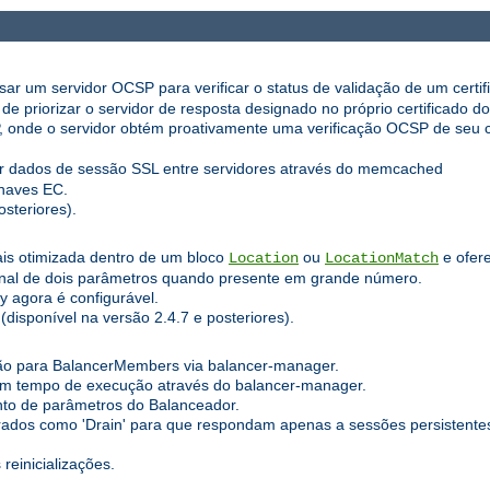
r um servidor OCSP para verificar o status de validação de um certifi
e priorizar o servidor de resposta designado no próprio certificado do 
de o servidor obtém proativamente uma verificação OCSP de seu cert
ar dados de sessão SSL entre servidores através do memcached
haves EC.
steriores).
is otimizada dentro de um bloco
ou
e ofer
Location
LocationMatch
ional de dois parâmetros quando presente em grande número.
y agora é configurável.
disponível na versão 2.4.7 e posteriores).
ão para BalancerMembers via balancer-manager.
em tempo de execução através do balancer-manager.
to de parâmetros do Balanceador.
os como 'Drain' para que respondam apenas a sessões persistentes 
reinicializações.