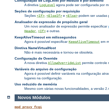
Configuração de LogLevel por módulo e por diretório
A diretiva
agora pode ser configurada por m
LogLevel
Seções de configuração por requisição
Seções
,
e
podem ser usadas pa
<If>
<ElseIf>
<Else>
Analisador de expressão de propósito geral
Um novo analisador de expressão permite especificar
,
e outras.
Header
<If>
KeepAliveTimeout em milissegundos
Agora é possível especificar
em mi
KeepAliveTimeout
Diretiva NameVirtualHost
Não é mais necessária e tornou-se obsoleta.
Configuração de Override
A nova diretiva
permite controle 
AllowOverrideList
Variáveis do arquivo de configuração
Agora é possível definir variáveis na configuração atra
lugares na configuração.
Uso reduzido de memória
Mesmo com várias novas funcionalidades, a versão 2.
Novos Módulos
mod_proxy_fcgi