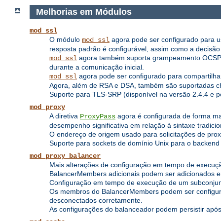
Melhorias em Módulos
mod_ssl
O módulo
agora pode ser configurado para usa
mod_ssl
resposta padrão é configurável, assim como a decisão d
agora também suporta grampeamento OCSP, on
mod_ssl
durante a comunicação inicial.
agora pode ser configurado para compartilh
mod_ssl
Agora, além de RSA e DSA, também são suportadas c
Suporte para TLS-SRP (disponível na versão 2.4.4 e po
mod_proxy
A diretiva
agora é configurada de forma ma
ProxyPass
desempenho significativa em relação à sintaxe tradic
O endereço de origem usado para solicitações de prox
Suporte para sockets de domínio Unix para o backend (
mod_proxy_balancer
Mais alterações de configuração em tempo de execuç
BalancerMembers adicionais podem ser adicionados 
Configuração em tempo de execução de um subconjun
Os membros do BalancerMembers podem ser configurad
desconectados corretamente.
As configurações do balanceador podem persistir após 