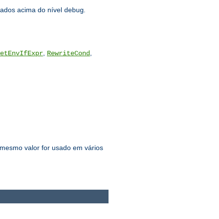
ados acima do nível
.
debug
,
,
etEnvIfExpr
RewriteCond
 mesmo valor for usado em vários