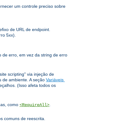
rnecer um controle preciso sobre
fixo de URL de endpoint.
ro 5xx).
 de erro, em vez da string de erro
te scripting" via injeção de
 ​​de ambiente. A seção
Variáveis ​​
alhos. (Isso afeta todos os
adas, como
.
<RequireAll>
os comuns de reescrita.