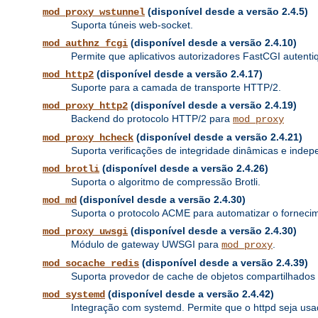
(disponível desde a versão 2.4.5)
mod_proxy_wstunnel
Suporta túneis web-socket.
(disponível desde a versão 2.4.10)
mod_authnz_fcgi
Permite que aplicativos autorizadores FastCGI autenti
(disponível desde a versão 2.4.17)
mod_http2
Suporte para a camada de transporte HTTP/2.
(disponível desde a versão 2.4.19)
mod_proxy_http2
Backend do protocolo HTTP/2 para
mod_proxy
(disponível desde a versão 2.4.21)
mod_proxy_hcheck
Suporta verificações de integridade dinâmicas e inde
(disponível desde a versão 2.4.26)
mod_brotli
Suporta o algoritmo de compressão Brotli.
(disponível desde a versão 2.4.30)
mod_md
Suporta o protocolo ACME para automatizar o fornecime
(disponível desde a versão 2.4.30)
mod_proxy_uwsgi
Módulo de gateway UWSGI para
.
mod_proxy
(disponível desde a versão 2.4.39)
mod_socache_redis
Suporta provedor de cache de objetos compartilhado
(disponível desde a versão 2.4.42)
mod_systemd
Integração com systemd. Permite que o httpd seja u