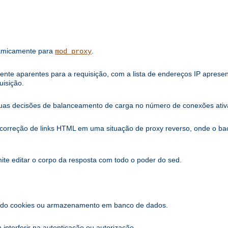
namicamente para
.
mod_proxy
iente aparentes para a requisição, com a lista de endereços IP apres
uisição.
uas decisões de balanceamento de carga no número de conexões ativa
a correção de links HTML em uma situação de proxy reverso, onde o 
mite editar o corpo da resposta com todo o poder do sed.
sando cookies ou armazenamento em banco de dados.
nterferir na autenticação ou autorização.