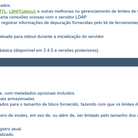
hados.
,
e outras melhorias no gerenciamento de limites de 
TTL
LDAPTimeout
carta conexões ociosas com o servidor LDAP.
registrar informações de depuração fornecidas pelo kit de ferramentas
sada para stdout durante a inicialização do servidor.
básica (disponível em 2.4.5 e versões posteriores).
e, com metadados opcionais incluídos.
duais armazenadas.
dos para o tamanho de bloco fornecido, fazendo com que os limites
ro de inodes, em vez de, ou além de, ser limitado pelo tamanho dos a
istro atual.
alizado.