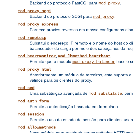
Backend do protocolo FastCGI para
.
mod_proxy
mod_proxy_scgi
Backend do protocolo SCGI para
.
mod_proxy
mod_proxy_express
Fornece proxies reversos em massa configurados di
mod_remoteip
Substitui o endereço IP remoto e o nome do host do cl
balanceador de carga por meio dos cabeçalhos da req
,
mod_heartmonitor
mod_lbmethod_heartbeat
Permite que o módulo
baseie s
mod_proxy_balancer
mod_proxy_html
Anteriormente um módulo de terceiros, este suporta 
válidos para os clientes do proxy.
mod_sed
Uma substituição avançada de
, per
mod_substitute
mod_auth_form
Permite a autenticação baseada em formulário.
mod_session
Permite o uso do estado da sessão para clientes, u
mod_allowmethods
Novo módulo para restringir certos métodos HTTP sem i