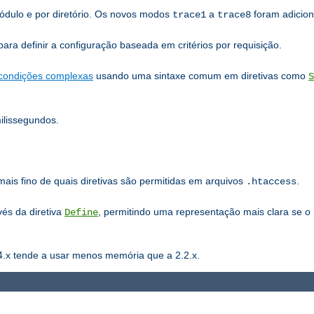
ódulo e por diretório. Os novos modos
a
foram adicion
trace1
trace8
ra definir a configuração baseada em critérios por requisição.
condições complexas
usando uma sintaxe comum em diretivas como
S
lissegundos.
mais fino de quais diretivas são permitidas em arquivos
.
.htaccess
vés da diretiva
, permitindo uma representação mais clara se o
Define
4.x tende a usar menos memória que a 2.2.x.