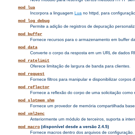
mod_lua
Incorpora a linguagem
Lua
no httpd, para configuraçã
mod_log_debug
Permite a adição de registros de depuração personaliz
mod_buffer
Fornece recursos para o armazenamento em buffer das p
mod_data
Converte o corpo da resposta em um URL de dados 
mod_ratelimit
Oferece limitação de largura de banda para clientes.
mod_request
Fornece filtros para manipular e disponibilizar corpos 
mod_reflector
Fornece a reflexão do corpo de uma solicitação como re
mod_slotmem_shm
Fornece um provedor de memória compartilhada base
mod_xml2enc
Anteriormente um módulo de terceiros, suporta a inte
(disponível desde a versão 2.4.5)
mod_macro
Fornece macros dentro dos arquivos de configuração.