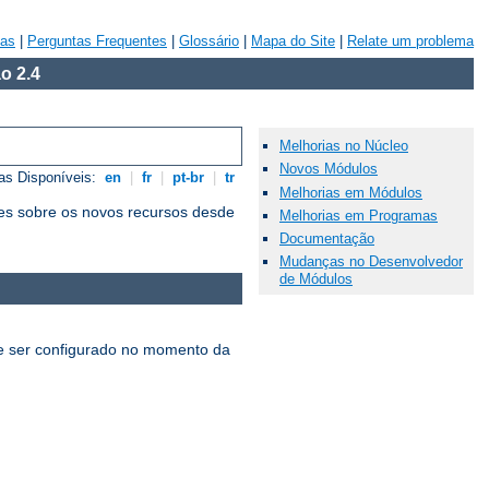
vas
|
Perguntas Frequentes
|
Glossário
|
Mapa do Site
|
Relate um problema
o 2.4
Melhorias no Núcleo
Novos Módulos
as Disponíveis:
en
|
fr
|
pt-br
|
tr
Melhorias em Módulos
es sobre os novos recursos desde
Melhorias em Programas
Documentação
Mudanças no Desenvolvedor
de Módulos
 ser configurado no momento da