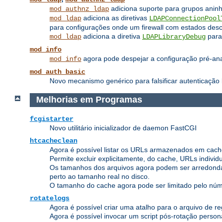
adiciona suporte para grupos anin
mod_authnz_ldap
adiciona as diretivas
mod_ldap
LDAPConnectionPool
para configurações onde um firewall com estados des
adiciona a diretiva
para 
mod_ldap
LDAPLibraryDebug
mod_info
agora pode despejar a configuração pré-anali
mod_info
mod_auth_basic
Novo mecanismo genérico para falsificar autenticação 
Melhorias em Programas
fcgistarter
Novo utilitário inicializador de daemon FastCGI
htcacheclean
Agora é possível listar os URLs armazenados em cach
Permite excluir explicitamente, do cache, URLs indivi
Os tamanhos dos arquivos agora podem ser arredonda
perto ao tamanho real no disco.
O tamanho do cache agora pode ser limitado pelo núme
rotatelogs
Agora é possível criar uma atalho para o arquivo de reg
Agora é possível invocar um script pós-rotação person