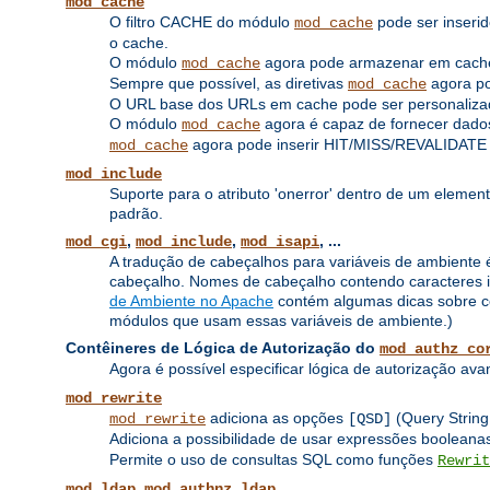
mod_cache
O filtro CACHE do módulo
pode ser inserid
mod_cache
o cache.
O módulo
agora pode armazenar em cache
mod_cache
Sempre que possível, as diretivas
agora pod
mod_cache
O URL base dos URLs em cache pode ser personalizad
O módulo
agora é capaz de fornecer dados
mod_cache
agora pode inserir HIT/MISS/REVALIDATE
mod_cache
mod_include
Suporte para o atributo 'onerror' dentro de um elemen
padrão.
,
,
, ...
mod_cgi
mod_include
mod_isapi
A tradução de cabeçalhos para variáveis ​​de ambiente é
cabeçalho. Nomes de cabeçalho contendo caracteres inv
de Ambiente no Apache
contém algumas dicas sobre co
módulos que usam essas variáveis ​​de ambiente.)
Contêineres de Lógica de Autorização do
mod_authz_co
Agora é possível especificar lógica de autorização av
mod_rewrite
adiciona as opções
(Query String
mod_rewrite
[QSD]
Adiciona a possibilidade de usar expressões boolea
Permite o uso de consultas SQL como funções
Rewrit
,
mod_ldap
mod_authnz_ldap