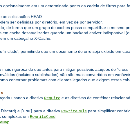
o opcionalmente em um determinado ponto da cadeia de filtros para fo
 as solicitações HEAD.
em ser definidas por diretório, em vez de por servidor.
o, de forma que um grupo de caches possa compartilhar o mesmo pre
 em cache desatualizados quando um backend estiver indisponível (er
 em um cabeçalho X-Cache.
to 'include', permitindo que um documento de erro seja exibido em caso
 mais rigorosa do que antes para mitigar possíveis ataques de "cross-si
álidos (incluindo sublinhados) não são mais convertidos em variáveis
mo contornar problemas com clientes legados que exigem esses cabeç
re
ançada usando a diretiva
e as diretivas de contêiner relacion
Require
 Discard) e
para a diretiva
para simplificar cenári
[END]
RewriteRule
nas complexas em
.
RewriteCond
.
eMap