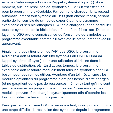
espace d'adressage à l'aide de l'appel système
. A ce
dlopen()
moment, aucune résolution de symboles du DSO n'est effectuée
pour le programme exécutable. Par contre le chargeur Unix résoud
automatiquement tout symbole du DSO (non encore résolu) faisant
partie de l'ensemble de symboles exporté par le programme
exécutable et ses bibliothèques DSO déjà chargées (et en particulier
tous les symboles de la bibliothèque à tout faire
). De cette
libc.so
façon, le DSO prend connaissance de l'ensemble de symboles du
programme exécutable comme s'il avait été lié statiquement avec lui
auparavant.
Finalement, pour tirer profit de l'API des DSO, le programme
exécutable doit résoudre certains symboles du DSO à l'aide de
l'appel système
pour une utilisation ultérieure dans les
dlsym()
tables de distribution,
etc.
En d'autres termes, le programme
exécutable doit résoudre manuellement tous les symboles dont il a
besoin pour pouvoir les utiliser. Avantage d'un tel mécanisme : les
modules optionnels du programme n'ont pas besoin d'être chargés
(et ne gaspillent donc pas de ressources mémoire) tant qu'il ne sont
pas nécessaires au programme en question. Si nécessaire, ces
modules peuvent être chargés dynamiquement afin d'étendre les
fonctionnalités de base du programme.
Bien que ce mécanisme DSO paraisse évident, il comporte au moins
une étape difficile : la résolution des symboles depuis le programme