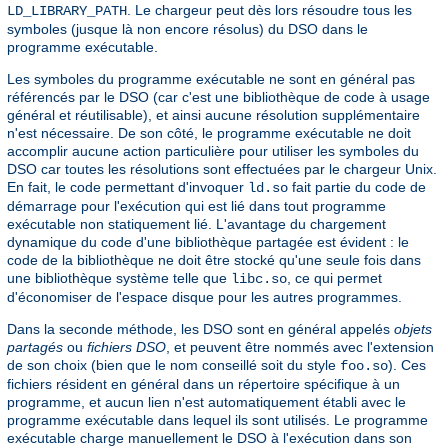
. Le chargeur peut dès lors résoudre tous les
LD_LIBRARY_PATH
symboles (jusque là non encore résolus) du DSO dans le
programme exécutable.
Les symboles du programme exécutable ne sont en général pas
référencés par le DSO (car c'est une bibliothèque de code à usage
général et réutilisable), et ainsi aucune résolution supplémentaire
n'est nécessaire. De son côté, le programme exécutable ne doit
accomplir aucune action particulière pour utiliser les symboles du
DSO car toutes les résolutions sont effectuées par le chargeur Unix.
En fait, le code permettant d'invoquer
fait partie du code de
ld.so
démarrage pour l'exécution qui est lié dans tout programme
exécutable non statiquement lié. L'avantage du chargement
dynamique du code d'une bibliothèque partagée est évident : le
code de la bibliothèque ne doit être stocké qu'une seule fois dans
une bibliothèque système telle que
, ce qui permet
libc.so
d'économiser de l'espace disque pour les autres programmes.
Dans la seconde méthode, les DSO sont en général appelés
objets
partagés
ou
fichiers DSO
, et peuvent être nommés avec l'extension
de son choix (bien que le nom conseillé soit du style
). Ces
foo.so
fichiers résident en général dans un répertoire spécifique à un
programme, et aucun lien n'est automatiquement établi avec le
programme exécutable dans lequel ils sont utilisés. Le programme
exécutable charge manuellement le DSO à l'exécution dans son