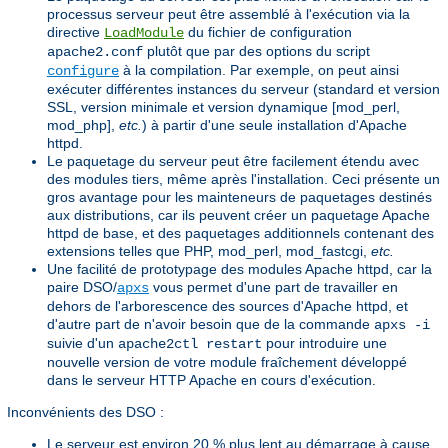
processus serveur peut être assemblé à l'exécution via la
directive
du fichier de configuration
LoadModule
plutôt que par des options du script
apache2.conf
à la compilation. Par exemple, on peut ainsi
configure
exécuter différentes instances du serveur (standard et version
SSL, version minimale et version dynamique [mod_perl,
mod_php],
etc.
) à partir d'une seule installation d'Apache
httpd.
Le paquetage du serveur peut être facilement étendu avec
des modules tiers, même après l'installation. Ceci présente un
gros avantage pour les mainteneurs de paquetages destinés
aux distributions, car ils peuvent créer un paquetage Apache
httpd de base, et des paquetages additionnels contenant des
extensions telles que PHP, mod_perl, mod_fastcgi,
etc.
Une facilité de prototypage des modules Apache httpd, car la
paire DSO/
vous permet d'une part de travailler en
apxs
dehors de l'arborescence des sources d'Apache httpd, et
d'autre part de n'avoir besoin que de la commande
apxs -i
suivie d'un
pour introduire une
apache2ctl restart
nouvelle version de votre module fraîchement développé
dans le serveur HTTP Apache en cours d'exécution.
Inconvénients des DSO :
Le serveur est environ 20 % plus lent au démarrage à cause