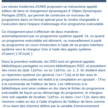
Les clones modernes d'UNIX proposent un mécanisme appelé
édition de liens et chargement dynamiques d'
Objets Dynamiques
Partagés
(DSO), qui permet de construire un morceau de
programme dans un format spécial pour le rendre chargeable à
l'exécution dans l'espace d'adressage d'un programme exécutable.
Ce chargement peut s'effectuer de deux manières :
automatiquement par un programme système appelé
quand
ld.so
un programme exécutable est démarré, ou manuellement à partir
du programme en cours d'exécution à l'aide de sa propre interface
système vers le chargeur Unix à l'aide des appels système
.
dlopen()/dlsym()
Dans la première méthode, les DSO sont en général appelés
bibliothèques partagées
ou encore
bibliothèques DSO
, et possèdent
des noms du style
ou
. Ils résident dans
libfoo.so
libfoo.so.1.2
un répertoire système (en général
) et le lien avec le
/usr/lib
programme exécutable est établi à la compilation en ajoutant
-lfoo
à la commande de l'éditeur de liens. Les références à la
bibliothèque sont ainsi codées en dur dans le fichier du programme
exécutable de façon qu'au démarrage du programme, le chargeur
Unix soit capable de localiser
dans
, dans des
libfoo.so
/usr/lib
chemins codés en dur à l'aide d'options de l'éditeur de liens comme
ou dans des chemins définis par la variable d'environnement
-R