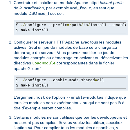
Construire et installer un module Apache httpd
faisant partie
de la distribution
, par exemple
, en tant que
mod_foo.c
module DSO
:
mod_foo.so
$ 
./
configure 
--
prefix
=/
path
/
to
/
install 
--
enable-
$ make install
Configurer le serveur HTTP Apache avec tous les modules
activés. Seul un jeu de modules de base sera chargé au
démarrage du serveur. Vous pouvez modifier ce jeu de
modules chargés au démarrage en activant ou désactivant les
directives
correspondantes dans le fichier
LoadModule
.
apache2.conf
$ 
./
configure 
--
enable-mods-shared
=
all

$ make install
L'argument
de l'option
indique que
most
--enable-modules
tous les modules non-expérimentaux ou qui ne sont pas là à
titre d'exemple seront compilés.
Certains modules ne sont utilisés que par les développeurs et
ne seront pas compilés. Si vous voulez les utiliser, spécifiez
l'option
all
. Pour compiler tous les modules disponibles, y