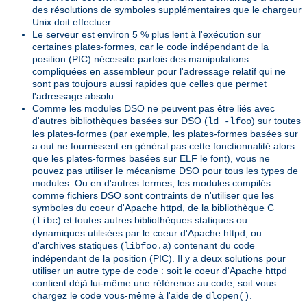
des résolutions de symboles supplémentaires que le chargeur
Unix doit effectuer.
Le serveur est environ 5 % plus lent à l'exécution sur
certaines plates-formes, car le code indépendant de la
position (PIC) nécessite parfois des manipulations
compliquées en assembleur pour l'adressage relatif qui ne
sont pas toujours aussi rapides que celles que permet
l'adressage absolu.
Comme les modules DSO ne peuvent pas être liés avec
d'autres bibliothèques basées sur DSO (
) sur toutes
ld -lfoo
les plates-formes (par exemple, les plates-formes basées sur
a.out ne fournissent en général pas cette fonctionnalité alors
que les plates-formes basées sur ELF le font), vous ne
pouvez pas utiliser le mécanisme DSO pour tous les types de
modules. Ou en d'autres termes, les modules compilés
comme fichiers DSO sont contraints de n'utiliser que les
symboles du coeur d'Apache httpd, de la bibliothèque C
(
) et toutes autres bibliothèques statiques ou
libc
dynamiques utilisées par le coeur d'Apache httpd, ou
d'archives statiques (
) contenant du code
libfoo.a
indépendant de la position (PIC). Il y a deux solutions pour
utiliser un autre type de code : soit le coeur d'Apache httpd
contient déjà lui-même une référence au code, soit vous
chargez le code vous-même à l'aide de
.
dlopen()