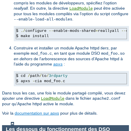
compris les modules de développeurs, spécifiez l'option
reallyall
. En outre, la directive
peut être activée
LoadModule
pour tous les modules compilés via l'option du script configure
.
--enable-load-all-modules
$ 
./
configure 
--
enable-mods-shared
=
reallyall 
--
en
$ make install
Construire et installer un module Apache httpd
tiers
, par
exemple
, en tant que module DSO
mod_foo.c
mod_foo.so
en dehors
de l'arborescence des sources d'Apache httpd à
l'aide du programme
:
apxs
$ cd 
/
path
/
to
/
3rdparty
$ apxs 
-
cia mod_foo
.
c
Dans tous les cas, une fois le module partagé compilé, vous devez
ajouter une directive
dans le fichier
LoadModule
apache2.conf
pour qu'Apache httpd active le module.
Voir la
documentation sur apxs
pour plus de détails.
Les dessous du fonctionnement des DSO