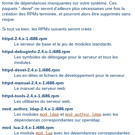
forme de dépendances manquantes sur votre système. Ces
paquets "-devel" ne seront d'ailleurs plus nécessaires une fois la
création des RPMs terminée, et pourront alors être supprimés sans
risque.
Si tout va bien, les RPMs suivants seront créés :
httpd-2.4.x-1.i686.rpm
Le serveur de base et le jeu de modules standards.
httpd-debuginfo-2.4.x-1.i686.rpm
Les symboles de débogage pour le serveur et tous les
modules.
httpd-devel-2.4.x-1.i686.rpm
Les en-têtes et fichiers de développement pour le serveur.
httpd-manual-2.4.x-1.i686.rpm
Le manuel du serveur web.
httpd-tools-2.4.x-1.i686.rpm
Les utilitaires du serveur web.
mod_authnz_ldap-2.4.x-1.i686.rpm
Les modules
et
avec les
mod_ldap
mod_authnz_ldap
dépendances correspondantes sur openldap.
mod_lua-2.4.x-1.i686.rpm
Le module
avec les dépendances correspondantes
mod_lua