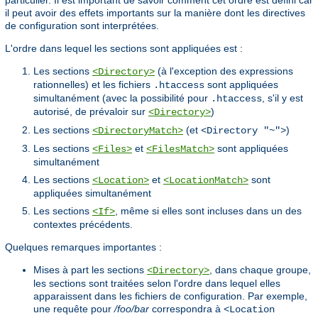
particulier. Il est important de savoir comment cet ordre est défini car
il peut avoir des effets importants sur la manière dont les directives
de configuration sont interprétées.
L'ordre dans lequel les sections sont appliquées est :
Les sections
(à l'exception des expressions
<Directory>
rationnelles) et les fichiers
sont appliquées
.htaccess
simultanément (avec la possibilité pour
, s'il y est
.htaccess
autorisé, de prévaloir sur
)
<Directory>
Les sections
(et
)
<DirectoryMatch>
<Directory "~">
Les sections
et
sont appliquées
<Files>
<FilesMatch>
simultanément
Les sections
et
sont
<Location>
<LocationMatch>
appliquées simultanément
Les sections
, même si elles sont incluses dans un des
<If>
contextes précédents.
Quelques remarques importantes :
Mises à part les sections
, dans chaque groupe,
<Directory>
les sections sont traitées selon l'ordre dans lequel elles
apparaissent dans les fichiers de configuration. Par exemple,
une requête pour
/foo/bar
correspondra à
<Location