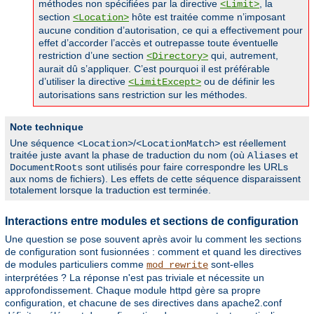
méthodes non spécifiées par la directive
, la
<Limit>
section
hôte est traitée comme n’imposant
<Location>
aucune condition d’autorisation, ce qui a effectivement pour
effet d’accorder l’accès et outrepasse toute éventuelle
restriction d’une section
qui, autrement,
<Directory>
aurait dû s’appliquer. C’est pourquoi il est préférable
d’utiliser la directive
ou de définir les
<LimitExcept>
autorisations sans restriction sur les méthodes.
Note technique
Une séquence
/
est réellement
<Location>
<LocationMatch>
traitée juste avant la phase de traduction du nom (où
et
Aliases
sont utilisés pour faire correspondre les URLs
DocumentRoots
aux noms de fichiers). Les effets de cette séquence disparaissent
totalement lorsque la traduction est terminée.
Interactions entre modules et sections de configuration
Une question se pose souvent après avoir lu comment les sections
de configuration sont fusionnées : comment et quand les directives
de modules particuliers comme
sont-elles
mod_rewrite
interprétées ? La réponse n'est pas triviale et nécessite un
approfondissement. Chaque module httpd gère sa propre
configuration, et chacune de ses directives dans apache2.conf