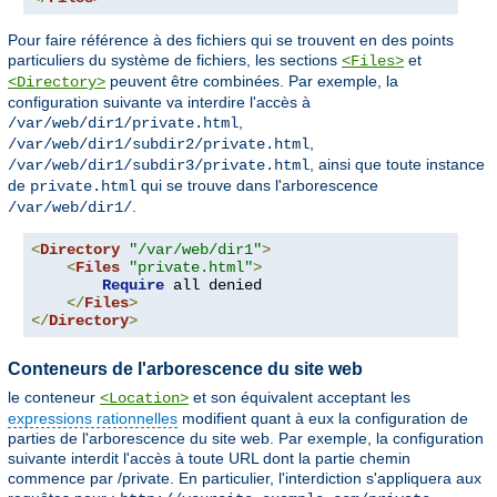
Pour faire référence à des fichiers qui se trouvent en des points
particuliers du système de fichiers, les sections
et
<Files>
peuvent être combinées. Par exemple, la
<Directory>
configuration suivante va interdire l'accès à
,
/var/web/dir1/private.html
,
/var/web/dir1/subdir2/private.html
, ainsi que toute instance
/var/web/dir1/subdir3/private.html
de
qui se trouve dans l'arborescence
private.html
.
/var/web/dir1/
<
Directory
"/var/web/dir1"
>
<
Files
"private.html"
>
Require
 all denied

</
Files
>
</
Directory
>
Conteneurs de l'arborescence du site web
le conteneur
et son équivalent acceptant les
<Location>
expressions rationnelles
modifient quant à eux la configuration de
parties de l'arborescence du site web. Par exemple, la configuration
suivante interdit l'accès à toute URL dont la partie chemin
commence par /private. En particulier, l'interdiction s'appliquera aux