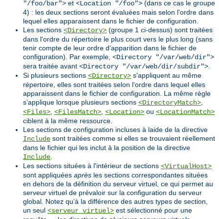
et
(dans ce cas le groupe
"/foo/bar">
<Location "/foo">
4) : les deux sections seront évaluées mais selon l'ordre dans
lequel elles apparaissent dans le fichier de configuration.
Les sections
(groupe 1 ci-dessus) sont traitées
<Directory>
dans l'ordre du répertoire le plus court vers le plus long (sans
tenir compte de leur ordre d’apparition dans le fichier de
configuration). Par exemple,
<Directory "/var/web/dir">
sera traitée avant
.
<Directory "/var/web/dir/subdir">
Si plusieurs sections
s'appliquent au même
<Directory>
répertoire, elles sont traitées selon l'ordre dans lequel elles
apparaissent dans le fichier de configuration. La même règle
s’applique lorsque plusieurs sections
,
<DirectoryMatch>
,
,
ou
<Files>
<FilesMatch>
<Location>
<LocationMatch>
ciblent à la même ressource.
Les sections de configuration incluses à laide de la directive
sont traitées comme si elles se trouvaient réellement
Include
dans le fichier qui les inclut à la position de la directive
.
Include
Les sections situées à l'intérieur de sections
<VirtualHost>
sont appliquées
après
les sections correspondantes situées
en dehors de la définition du serveur virtuel, ce qui permet au
serveur virtuel de prévaloir sur la configuration du serveur
global. Notez qu’à la différence des autres types de section,
un seul
est sélectionné pour une
<serveur virtuel>