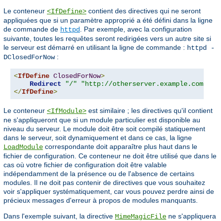
Le conteneur
contient des directives qui ne seront
<IfDefine>
appliquées que si un paramètre approprié a été défini dans la ligne
de commande de
. Par exemple, avec la configuration
httpd
suivante, toutes les requêtes seront redirigées vers un autre site si
le serveur est démarré en utilisant la ligne de commande :
httpd -
:
DClosedForNow
<
IfDefine
ClosedForNow
>
Redirect
"/"
"http://otherserver.example.com/"
</
IfDefine
>
Le conteneur
est similaire ; les directives qu'il contient
<IfModule>
ne s'appliqueront que si un module particulier est disponible au
niveau du serveur. Le module doit être soit compilé statiquement
dans le serveur, soit dynamiquement et dans ce cas, la ligne
correspondante doit apparaître plus haut dans le
LoadModule
fichier de configuration. Ce conteneur ne doit être utilisé que dans le
cas où votre fichier de configuration doit être valable
indépendamment de la présence ou de l'absence de certains
modules. Il ne doit pas contenir de directives que vous souhaitez
voir s'appliquer systématiquement, car vous pouvez perdre ainsi de
précieux messages d'erreur à propos de modules manquants.
Dans l'exemple suivant, la directive
ne s'appliquera
MimeMagicFile