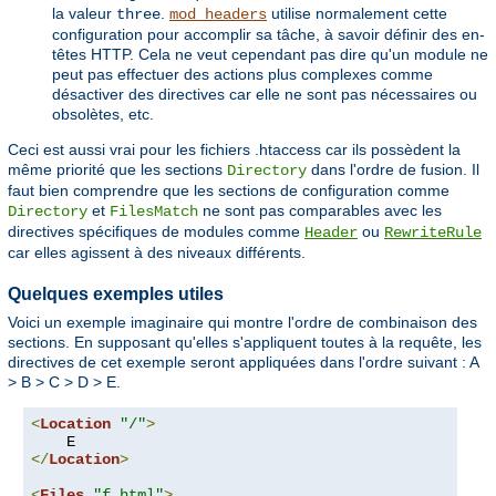
la valeur
.
utilise normalement cette
three
mod_headers
configuration pour accomplir sa tâche, à savoir définir des en-
têtes HTTP. Cela ne veut cependant pas dire qu'un module ne
peut pas effectuer des actions plus complexes comme
désactiver des directives car elle ne sont pas nécessaires ou
obsolètes, etc.
Ceci est aussi vrai pour les fichiers .htaccess car ils possèdent la
même priorité que les sections
dans l'ordre de fusion. Il
Directory
faut bien comprendre que les sections de configuration comme
et
ne sont pas comparables avec les
Directory
FilesMatch
directives spécifiques de modules comme
ou
Header
RewriteRule
car elles agissent à des niveaux différents.
Quelques exemples utiles
Voici un exemple imaginaire qui montre l'ordre de combinaison des
sections. En supposant qu'elles s'appliquent toutes à la requête, les
directives de cet exemple seront appliquées dans l'ordre suivant : A
> B > C > D > E.
<
Location
"/"
>
</
Location
>
<
Files
"f.html"
>