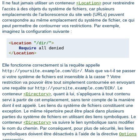
Il ne faut jamais utiliser un conteneur
pour restreindre
<Location>
l'accès à des objets du système de fichiers, car plusieurs
emplacements de l'arborescence du site web (URLs) peuvent
correspondre au même emplacement du système de fichier, ce qui
peut permettre de contourner vos restrictions. Par exemple,
imaginez la configuration suivante :
<
Location
"/dir/"
>
Require
</
Location
>
Elle fonctionne correctement si la requête appelle
. Mais que va-t-il se passer
http://yoursite.example.com/dir/
si votre système de fichiers est insensible à la casse ? Votre
restriction va pouvoir être tout simplement contournée en envoyant
une requête sur
. Le
http://yoursite.example.com/DIR/
conteneur
, quant à lui, s'appliquera à tout contenu
<Directory>
servi à partir de cet emplacement, sans tenir compte de la manière
dont il est appelé. Les liens du système de fichiers constituent une
exception. Le même répertoire peut être placé dans plusieurs
parties du système de fichiers en utilisant des liens symboliques. Le
conteneur
va suivre le lien symbolique sans modifier
<Directory>
le nom du chemin. Par conséquent, pour plus de sécurité, les liens
symboliques doivent être désactivés à l'aide de la directive
Options
appropriée.