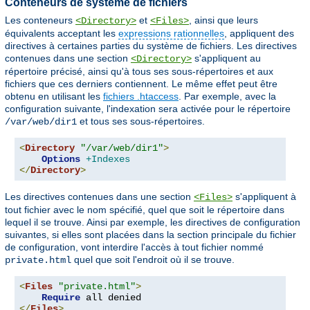
Conteneurs de système de fichiers
Les conteneurs
et
, ainsi que leurs
<Directory>
<Files>
équivalents acceptant les
expressions rationnelles
, appliquent des
directives à certaines parties du système de fichiers. Les directives
contenues dans une section
s'appliquent au
<Directory>
répertoire précisé, ainsi qu'à tous ses sous-répertoires et aux
fichiers que ces derniers contiennent. Le même effet peut être
obtenu en utilisant les
fichiers .htaccess
. Par exemple, avec la
configuration suivante, l'indexation sera activée pour le répertoire
et tous ses sous-répertoires.
/var/web/dir1
<
Directory
"/var/web/dir1"
>
Options
+Indexes
</
Directory
>
Les directives contenues dans une section
s'appliquent à
<Files>
tout fichier avec le nom spécifié, quel que soit le répertoire dans
lequel il se trouve. Ainsi par exemple, les directives de configuration
suivantes, si elles sont placées dans la section principale du fichier
de configuration, vont interdire l'accès à tout fichier nommé
quel que soit l'endroit où il se trouve.
private.html
<
Files
"private.html"
>
Require
</
Files
>