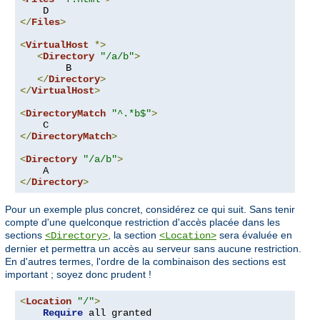
</
Files
>
<
VirtualHost
*>
<
Directory
"/a/b"
>
        B

</
Directory
>
</
VirtualHost
>
<
DirectoryMatch
"^.*b$"
>
</
DirectoryMatch
>
<
Directory
"/a/b"
>
</
Directory
>
Pour un exemple plus concret, considérez ce qui suit. Sans tenir
compte d'une quelconque restriction d'accès placée dans les
sections
, la section
sera évaluée en
<Directory>
<Location>
dernier et permettra un accès au serveur sans aucune restriction.
En d'autres termes, l'ordre de la combinaison des sections est
important ; soyez donc prudent !
<
Location
"/"
>
Require