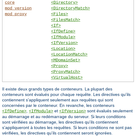
core
<Directory>
mod_version
<DirectoryMatch>
mod_proxy
<Files>
<FilesMatch>
<If>
<IfDefine>
<IfModule>
<IfVersion>
<Location>
<LocationMatch>
<MDomainSet>
<Proxy>
<ProxyMatch>
<VirtualHost>
Il existe deux grands types de conteneurs. La plupart des
conteneurs sont évalués pour chaque requête. Les directives qu'ils
contiennent s'appliquent seulement aux requêtes qui sont
concernées par le conteneur. En revanche, les conteneurs
,
et
sont évalués seulement
<IfDefine>
<IfModule>
<IfVersion>
au démarrage et au redémarrage du serveur. Si leurs conditions
sont vérifiées au démarrage, les directives qu'ils contiennent
s'appliqueront à toutes les requêtes. Si leurs conditions ne sont pas
vérifiées, les directives qu'ils contiennent seront ignorées.