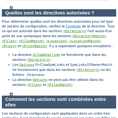
Quelles sont les directives autorisées ?
Pour déterminer quelles sont les directives autorisées pour tel type
de section de configuration, vérifiez le
Contexte
de la directive. Tout
ce qui est autorisé dans les sections
l'est aussi d'un
<Directory>
point de vue syntaxique dans les sections
,
<DirectoryMatch>
,
,
,
,
<Files>
<FilesMatch>
<Location>
<LocationMatch>
et
. Il y a cependant quelques exceptions :
<Proxy>
<ProxyMatch>
La directive
ne fonctionne que dans les
AllowOverride
sections
.
<Directory>
Les
et
Options
FollowSymLinks
SymLinksIfOwnerMatch
ne fonctionnent que dans les sections
ou les
<Directory>
fichiers
.
.htaccess
La directive
ne peut pas être utilisée dans les
Options
sections
et
.
<Files>
<FilesMatch>
Comment les sections sont combinées entre
elles
Les sections de configuration sont appliquées dans un ordre très