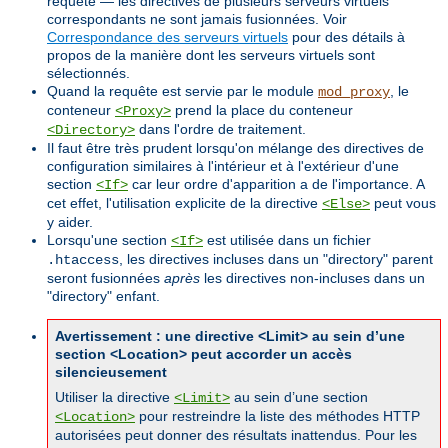
requête — les directives de plusieurs serveurs virtuels
correspondants ne sont jamais fusionnées. Voir
Correspondance des serveurs virtuels
pour des détails à
propos de la manière dont les serveurs virtuels sont
sélectionnés.
Quand la requête est servie par le module
, le
mod_proxy
conteneur
prend la place du conteneur
<Proxy>
dans l'ordre de traitement.
<Directory>
Il faut être très prudent lorsqu'on mélange des directives de
configuration similaires à l'intérieur et à l'extérieur d'une
section
car leur ordre d'apparition a de l'importance. A
<If>
cet effet, l'utilisation explicite de la directive
peut vous
<Else>
y aider.
Lorsqu'une section
est utilisée dans un fichier
<If>
, les directives incluses dans un "directory" parent
.htaccess
seront fusionnées
après
les directives non-incluses dans un
"directory" enfant.
Avertissement : une directive <Limit> au sein d’une
section <Location> peut accorder un accès
silencieusement
Utiliser la directive
au sein d’une section
<Limit>
pour restreindre la liste des méthodes HTTP
<Location>
autorisées peut donner des résultats inattendus. Pour les