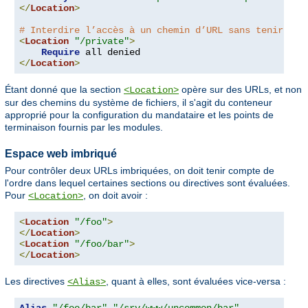
</
Location
>
# Interdire l’accès à un chemin d’URL sans tenir com
<
Location
"/private"
>
Require
</
Location
>
Étant donné que la section
opère sur des URLs, et non
<Location>
sur des chemins du système de fichiers, il s'agit du conteneur
approprié pour la configuration du mandataire et les points de
terminaison fournis par les modules.
Espace web imbriqué
Pour contrôler deux URLs imbriquées, on doit tenir compte de
l'ordre dans lequel certaines sections ou directives sont évaluées.
Pour
, on doit avoir :
<Location>
<
Location
"/foo"
>
</
Location
>
<
Location
"/foo/bar"
>
</
Location
>
Les directives
, quant à elles, sont évaluées vice-versa :
<Alias>
Alias
"/foo/bar"
"/srv/www/uncommon/bar"