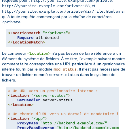
requêtes pour :
,
http://yoursite.example.com/private
, et
http://yoursite.example.com/private123
ainsi
http://yoursite.example.com/private/dir/file.html
qu'à toute requête commençant par la chaîne de caractères
.
/private
<
LocationMatch
"^/private"
>
Require
</
LocationMatch
>
Le conteneur
n'a pas besoin de faire référence à un
<Location>
élément du système de fichiers. À ce titre, l'exemple suivant montre
comment faire correspondre une URL particulière à un gestionnaire
interne fourni par le module
. Il n'est pas nécessaire de
mod_status
trouver un fichier nommé
dans le système de
server-status
fichiers.
# Un URL vers un gestionnaire interne :
<
Location
"/server-status"
>
SetHandler
</
Location
>
# Un chemin d’URL vers un dorsal de mandataire inver
<
Location
"/app"
>
ProxyPass
"http://backend.example.com/"
ProxyPassReverse
"http://backend.example.com/"