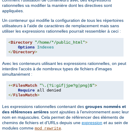
comment l'utilisation de conteneurs avec des expressions
rationnelles va modifier la manière dont les directives sont
appliquées.
Un conteneur qui modifie la configuration de tous les répertoires
utilisateurs à l'aide de caractères de remplacement mais sans
utiliser les expressions rationnelles pourrait ressembler à ceci :
<
Directory
"/home/*/public_html"
>
Options
Indexes
</
Directory
>
Avec les conteneurs utilisant les expressions rationnelles, on peut
interdire l'accès à de nombreux types de fichiers d'images
simultanément :
+<
FilesMatch
"\.(?i:gif|jpe?g|png)$"
>
Require
</
FilesMatch
>
Les expressions rationnelles contenant des
groupes nommés et
des références arrières
sont ajoutées à l'environnement avec leur
nom en majuscules. Cela permet de référencer des éléments de
chemins de fichiers et d'URLs depuis une
expression
et au sein de
modules comme
.
mod_rewrite