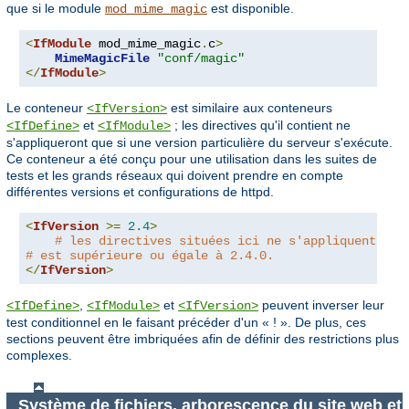
que si le module
est disponible.
mod_mime_magic
<
IfModule
 mod_mime_magic
.
c
>
MimeMagicFile
"conf/magic"
</
IfModule
>
Le conteneur
est similaire aux conteneurs
<IfVersion>
et
; les directives qu'il contient ne
<IfDefine>
<IfModule>
s'appliqueront que si une version particulière du serveur s'exécute.
Ce conteneur a été conçu pour une utilisation dans les suites de
tests et les grands réseaux qui doivent prendre en compte
différentes versions et configurations de httpd.
<
IfVersion
>=
2.4
>
# les directives situées ici ne s'appliquent que
# est supérieure ou égale à 2.4.0.
</
IfVersion
>
,
et
peuvent inverser leur
<IfDefine>
<IfModule>
<IfVersion>
test conditionnel en le faisant précéder d'un « ! ». De plus, ces
sections peuvent être imbriquées afin de définir des restrictions plus
complexes.
Système de fichiers, arborescence du site web et