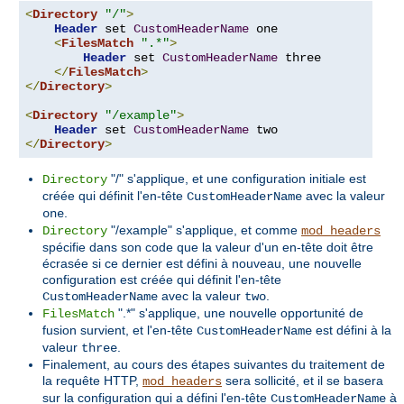
<
Directory
"/"
>
Header
 set 
CustomHeaderName
 one

<
FilesMatch
".*"
>
Header
 set 
CustomHeaderName
 three

</
FilesMatch
>
</
Directory
>
<
Directory
"/example"
>
Header
 set 
CustomHeaderName
</
Directory
>
"/" s'applique, et une configuration initiale est
Directory
créée qui définit l'en-tête
avec la valeur
CustomHeaderName
.
one
"/example" s'applique, et comme
Directory
mod_headers
spécifie dans son code que la valeur d'un en-tête doit être
écrasée si ce dernier est défini à nouveau, une nouvelle
configuration est créée qui définit l'en-tête
avec la valeur
.
CustomHeaderName
two
".*" s'applique, une nouvelle opportunité de
FilesMatch
fusion survient, et l'en-tête
est défini à la
CustomHeaderName
valeur
.
three
Finalement, au cours des étapes suivantes du traitement de
la requête HTTP,
sera sollicité, et il se basera
mod_headers
sur la configuration qui a défini l'en-tête
à
CustomHeaderName