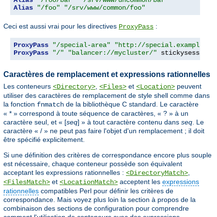
Alias
"/foo"
"/srv/www/common/foo"
Ceci est aussi vrai pour les directives
:
ProxyPass
ProxyPass
"/special-area"
"http://special.example.co
ProxyPass
"/"
"balancer://mycluster/"
 stickysession
=
Caractères de remplacement et expressions rationnelles
Les conteneurs
,
et
peuvent
<Directory>
<Files>
<Location>
utiliser des caractères de remplacement de style shell comme dans
la fonction
de la bibliothèque C standard. Le caractère
fnmatch
« * » correspond à toute séquence de caractères, « ? » à un
caractère seul, et « [
seq
] » à tout caractère contenu dans
seq
. Le
caractère « / » ne peut pas faire l'objet d'un remplacement ; il doit
être spécifié explicitement.
Si une définition des critères de correspondance encore plus souple
est nécessaire, chaque conteneur possède son équivalent
acceptant les expressions rationnelles :
,
<DirectoryMatch>
et
acceptent les
expressions
<FilesMatch>
<LocationMatch>
rationnelles
compatibles Perl pour définir les critères de
correspondance. Mais voyez plus loin la section à propos de la
combinaison des sections de configuration pour comprendre