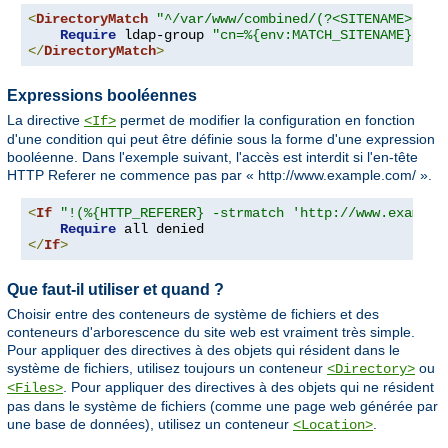
<
DirectoryMatch
"^/var/www/combined/(?<SITENAME>[^/]
Require
 ldap-group 
"cn=%{env:MATCH_SITENAME},ou=
</
DirectoryMatch
>
Expressions booléennes
La directive
permet de modifier la configuration en fonction
<If>
d'une condition qui peut être définie sous la forme d'une expression
booléenne. Dans l'exemple suivant, l'accès est interdit si l'en-tête
HTTP Referer ne commence pas par « http://www.example.com/ ».
<
If
"!(%{HTTP_REFERER} -strmatch 'http://www.example
Require
</
If
>
Que faut-il utiliser et quand ?
Choisir entre des conteneurs de système de fichiers et des
conteneurs d'arborescence du site web est vraiment très simple.
Pour appliquer des directives à des objets qui résident dans le
système de fichiers, utilisez toujours un conteneur
ou
<Directory>
. Pour appliquer des directives à des objets qui ne résident
<Files>
pas dans le système de fichiers (comme une page web générée par
une base de données), utilisez un conteneur
.
<Location>