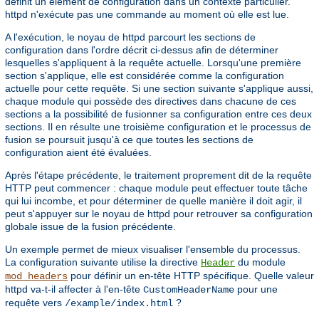
définit un élément de configuration dans un contexte particulier.
httpd n'exécute pas une commande au moment où elle est lue.
A l'exécution, le noyau de httpd parcourt les sections de
configuration dans l'ordre décrit ci-dessus afin de déterminer
lesquelles s'appliquent à la requête actuelle. Lorsqu'une première
section s'applique, elle est considérée comme la configuration
actuelle pour cette requête. Si une section suivante s'applique aussi,
chaque module qui possède des directives dans chacune de ces
sections a la possibilité de fusionner sa configuration entre ces deux
sections. Il en résulte une troisième configuration et le processus de
fusion se poursuit jusqu'à ce que toutes les sections de
configuration aient été évaluées.
Après l'étape précédente, le traitement proprement dit de la requête
HTTP peut commencer : chaque module peut effectuer toute tâche
qui lui incombe, et pour déterminer de quelle manière il doit agir, il
peut s'appuyer sur le noyau de httpd pour retrouver sa configuration
globale issue de la fusion précédente.
Un exemple permet de mieux visualiser l'ensemble du processus.
La configuration suivante utilise la directive
du module
Header
pour définir un en-tête HTTP spécifique. Quelle valeur
mod_headers
httpd va-t-il affecter à l'en-tête
pour une
CustomHeaderName
requête vers
?
/example/index.html