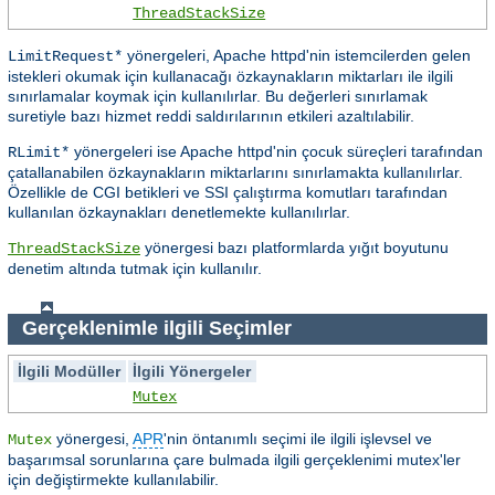
ThreadStackSize
yönergeleri, Apache httpd'nin istemcilerden gelen
LimitRequest*
istekleri okumak için kullanacağı özkaynakların miktarları ile ilgili
sınırlamalar koymak için kullanılırlar. Bu değerleri sınırlamak
suretiyle bazı hizmet reddi saldırılarının etkileri azaltılabilir.
yönergeleri ise Apache httpd'nin çocuk süreçleri tarafından
RLimit*
çatallanabilen özkaynakların miktarlarını sınırlamakta kullanılırlar.
Özellikle de CGI betikleri ve SSI çalıştırma komutları tarafından
kullanılan özkaynakları denetlemekte kullanılırlar.
yönergesi bazı platformlarda yığıt boyutunu
ThreadStackSize
denetim altında tutmak için kullanılır.
Gerçeklenimle ilgili Seçimler
İlgili Modüller
İlgili Yönergeler
Mutex
yönergesi,
APR
'nin öntanımlı seçimi ile ilgili işlevsel ve
Mutex
başarımsal sorunlarına çare bulmada ilgili gerçeklenimi mutex'ler
için değiştirmekte kullanılabilir.