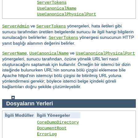
ServerTokens
UseCanonicalName
UseCanonicalPhysicalPort
ve
yönergeleri, hata iletileri gibi
ServerAdmin
ServerTokens
sunucu tarafından üretilen belgelerde sunucu ile ilgili hangi bilgilerin
sunulacağını belirlerler.
yönergesi sunucunun HTTP
ServerTokens
yanıt başlığı alanının değerini belirler.
,
ve
ServerName
UseCanonicalName
UseCanonicalPhysicalPort
yönergeleri, sunucu tarafından, özüne yönelik URL'leri nasıl
oluşturacağını saptamak için kullanılır. Örneğin bir istemci bir dizin
isteğinde bulunurken URL'nin sonuna bölü çizgisi eklemese bile
Apache httpd'nin istemciyi bölü çizgisi ile bitirilmiş URL yoluna
yönlendirmesi gerekir; böylece istemci belge içindeki göreli
bağlantıları doğru şekilde çözümleyebilir.
Dosyaların Yerleri
İlgili Modüller
İlgili Yönergeler
CoreDumpDirectory
DocumentRoot
ErrorLog