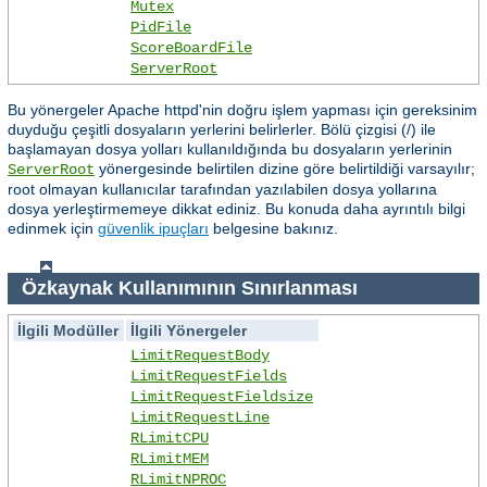
Mutex
PidFile
ScoreBoardFile
ServerRoot
Bu yönergeler Apache httpd'nin doğru işlem yapması için gereksinim
duyduğu çeşitli dosyaların yerlerini belirlerler. Bölü çizgisi (/) ile
başlamayan dosya yolları kullanıldığında bu dosyaların yerlerinin
yönergesinde belirtilen dizine göre belirtildiği varsayılır;
ServerRoot
root olmayan kullanıcılar tarafından yazılabilen dosya yollarına
dosya yerleştirmemeye dikkat ediniz. Bu konuda daha ayrıntılı bilgi
edinmek için
güvenlik ipuçları
belgesine bakınız.
Özkaynak Kullanımının Sınırlanması
İlgili Modüller
İlgili Yönergeler
LimitRequestBody
LimitRequestFields
LimitRequestFieldsize
LimitRequestLine
RLimitCPU
RLimitMEM
RLimitNPROC