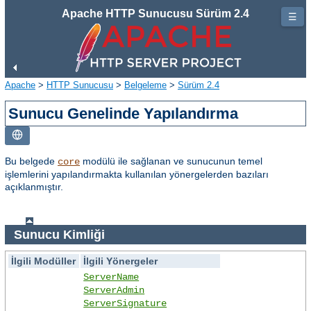
Apache HTTP Sunucusu Sürüm 2.4
☰
Apache
>
HTTP Sunucusu
>
Belgeleme
>
Sürüm 2.4
Sunucu Genelinde Yapılandırma
Bu belgede
modülü ile sağlanan ve sunucunun temel
core
işlemlerini yapılandırmakta kullanılan yönergelerden bazıları
açıklanmıştır.
Sunucu Kimliği
İlgili Modüller
İlgili Yönergeler
ServerName
ServerAdmin
ServerSignature