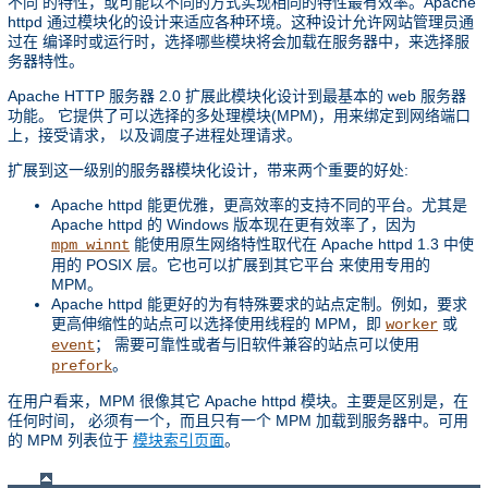
不同 的特性，或可能以不同的方式实现相同的特性最有效率。Apache
httpd 通过模块化的设计来适应各种环境。这种设计允许网站管理员通
过在 编译时或运行时，选择哪些模块将会加载在服务器中，来选择服
务器特性。
Apache HTTP 服务器 2.0 扩展此模块化设计到最基本的 web 服务器
功能。 它提供了可以选择的多处理模块(MPM)，用来绑定到网络端口
上，接受请求， 以及调度子进程处理请求。
扩展到这一级别的服务器模块化设计，带来两个重要的好处:
Apache httpd 能更优雅，更高效率的支持不同的平台。尤其是
Apache httpd 的 Windows 版本现在更有效率了，因为
能使用原生网络特性取代在 Apache httpd 1.3 中使
mpm_winnt
用的 POSIX 层。它也可以扩展到其它平台 来使用专用的
MPM。
Apache httpd 能更好的为有特殊要求的站点定制。例如，要求
更高伸缩性的站点可以选择使用线程的 MPM，即
或
worker
； 需要可靠性或者与旧软件兼容的站点可以使用
event
。
prefork
在用户看来，MPM 很像其它 Apache httpd 模块。主要是区别是，在
任何时间， 必须有一个，而且只有一个 MPM 加载到服务器中。可用
的 MPM 列表位于
模块索引页面
。