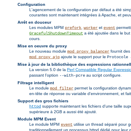
Configuration
L'agencement de la configuration par défaut a été simpli
courantes sont maintenant intégrées à Apache, et peuve
Arrêt en douceur
Les modules MPM
,
et
permette
prefork
worker
event
a été ajoutée dans le but 
GracefulShutdownTimeout
cours.
Mise en oeuvre du proxy
Le nouveau module
fournit des
mod_proxy_balancer
ajoute le support pour le
mod_proxy_ajp
Protocole 
Mise à jour de la bibliothèque des expressions rationnel
La version 5.0 de la
Perl Compatible Regular Expressio
passant l'option
au script configure.
--with-pcre
Filtrage intelligent
Le module
permet la configuration dynamiq
mod_filter
en-tête de réponse ou variable d'environnement, et fa
Support des gros fichiers
supporte maintenant les fichiers d'une taille su
httpd
supérieure à 2GB a aussi été ajouté.
Module MPM Event
Le module MPM
utilise un thread séparé pour g
event
traditionnellement un processus httpd dédié pour leur ge