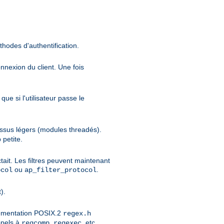
thodes d'authentification.
onnexion du client. Une fois
ue si l'utilisateur passe le
cessus légers (modules threadés).
 petite.
tait. Les filtres peuvent maintenant
ou
.
ocol
ap_filter_protocol
).
lémentation POSIX.2
regex.h
ppels à
,
, etc...
regcomp
regexec