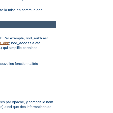
orte la mise en commun des
t
. Par exemple,
est
mod_auth
;
a été
n_dbm
mod_access
qui simplifie certaines
nouvelles fonctionnalités
.
rétées par Apache, y compris le nom
ks) ainsi que des informations de