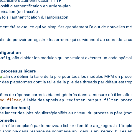
canisme d'authentification HTTP
sitif d'authentification en arrière-plan
risation (ou l'accès)
ois l'authentification & l'autorisation
ent été revue, ce qui va simplifier grandement l'ajout de nouvelles mé
 afin de pouvoir enregistrer les erreurs qui surviennent au cours de la c
nfiguration
, afin d'aider les modules qui ne veulent exécuter un code spécial q
onfig
n processus légers
afin de définir la taille de la pile pour tous les modules MPM en pro
e
des plateformes dont la taille de la pile des threads par défaut est trop
têtes de réponse corrects étaient générés dans la mesure où il les affec
, à l'aide des appels
od_filter
ap_register_output_filter_prot
 (monitor hook)
 lancer des jobs réguliers/planifiés au niveau du processus père (root
ionnelles
; il a été remplacé par le nouveau fichier d'en-tête
. L'imp
ap_regex.h
nt disponible dans l'espace de nommage
depuis
. Les a
ap_
ap_regex.h