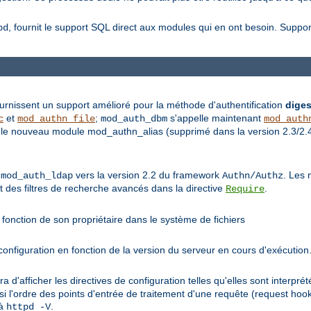
, fournit le support SQL direct aux modules qui en ont besoin. Supp
bd
rnissent un support amélioré pour la méthode d'authentification
diges
et
;
s'appelle maintenant
c
mod_authn_file
mod_auth_dbm
mod_auth
le nouveau module mod_authn_alias (supprimé dans la version 2.3/2.4) 
e
vers la version 2.2 du framework
. Les 
mod_auth_ldap
Authn/Authz
et des filtres de recherche avancés dans la directive
.
Require
fonction de son propriétaire dans le système de fichiers
nfiguration en fonction de la version du serveur en cours d'exécution
ra d'afficher les directives de configuration telles qu'elles sont interp
si l'ordre des points d'entrée de traitement d'une requête (request hoo
 à
.
httpd -V