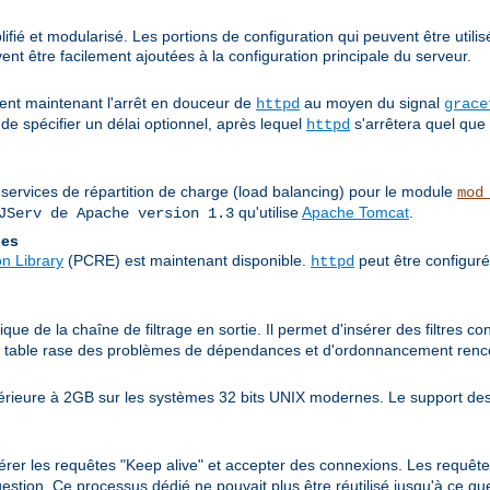
fié et modularisé. Les portions de configuration qui peuvent être utilis
nt être facilement ajoutées à la configuration principale du serveur.
nt maintenant l'arrêt en douceur de
au moyen du signal
httpd
grace
de spécifier un délai optionnel, après lequel
s'arrêtera quel que 
httpd
 services de répartition de charge (load balancing) pour le module
mod
qu'utilise
Apache Tomcat
.
JServ de Apache version 1.3
les
n Library
(PCRE) est maintenant disponible.
peut être configuré
httpd
ue de la chaîne de filtrage en sortie. Il permet d'insérer des filtres co
it table rase des problèmes de dépendances et d'ordonnancement rencon
périeure à 2GB sur les systèmes 32 bits UNIX modernes. Le support des
érer les requêtes "Keep alive" et accepter des connexions. Les requête
stion. Ce processus dédié ne pouvait plus être réutilisé jusqu'à ce que 