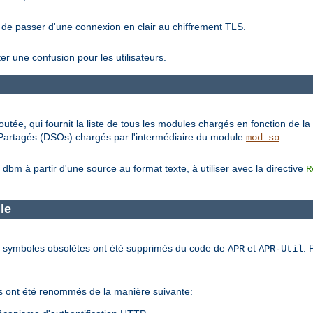
 de passer d'une connexion en clair au chiffrement TLS.
ter une confusion pour les utilisateurs.
outée, qui fournit la liste de tous les modules chargés en fonction de la 
s Partagés (DSOs) chargés par l'intermédiaire du module
.
mod_so
m à partir d'une source au format texte, à utiliser avec la directive
R
ule
 et symboles obsolètes ont été supprimés du code de
et
. 
APR
APR-Util
rés ont été renommés de la manière suivante: