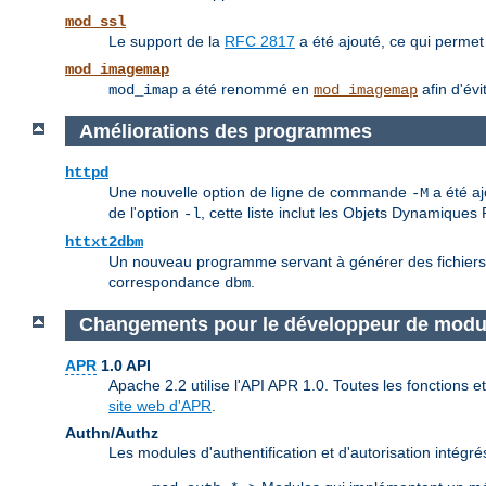
mod_ssl
Le support de la
RFC 2817
a été ajouté, ce qui permet
mod_imagemap
a été renommé en
afin d'évi
mod_imap
mod_imagemap
Améliorations des programmes
httpd
Une nouvelle option de ligne de commande
a été aj
-M
de l'option
, cette liste inclut les Objets Dynamique
-l
httxt2dbm
Un nouveau programme servant à générer des fichiers db
correspondance
.
dbm
Changements pour le développeur de mod
APR
1.0 API
Apache 2.2 utilise l'API APR 1.0. Toutes les fonctions
site web d'APR
.
Authn/Authz
Les modules d'authentification et d'autorisation intég