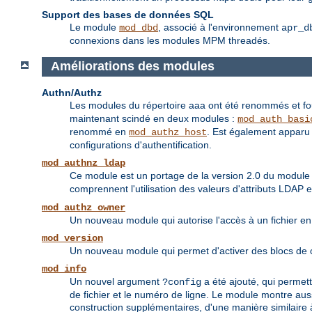
Support des bases de données SQL
Le module
, associé à l'environnement
mod_dbd
apr_d
connexions dans les modules MPM threadés.
Améliorations des modules
Authn/Authz
Les modules du répertoire aaa ont été renommés et fou
maintenant scindé en deux modules :
mod_auth_basi
renommé en
. Est également apparu 
mod_authz_host
configurations d'authentification.
mod_authnz_ldap
Ce module est un portage de la version 2.0 du modul
comprennent l'utilisation des valeurs d'attributs LDAP 
mod_authz_owner
Un nouveau module qui autorise l'accès à un fichier en 
mod_version
Un nouveau module qui permet d'activer des blocs de co
mod_info
Un nouvel argument
a été ajouté, qui permett
?config
de fichier et le numéro de ligne. Le module montre aus
construction supplémentaires, d'une manière similaire