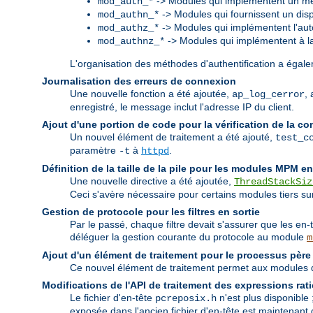
-> Modules qui implémentent un mé
mod_auth_*
-> Modules qui fournissent un dispo
mod_authn_*
-> Modules qui implémentent l'auto
mod_authz_*
-> Modules qui implémentent à la f
mod_authnz_*
L'organisation des méthodes d'authentification a égalem
Journalisation des erreurs de connexion
Une nouvelle fonction a été ajoutée,
,
ap_log_cerror
enregistré, le message inclut l'adresse IP du client.
Ajout d'une portion de code pour la vérification de la co
Un nouvel élément de traitement a été ajouté,
test_c
paramètre
à
.
-t
httpd
Définition de la taille de la pile pour les modules MPM e
Une nouvelle directive a été ajoutée,
ThreadStackSiz
Ceci s'avère nécessaire pour certains modules tiers sur 
Gestion de protocole pour les filtres en sortie
Par le passé, chaque filtre devait s'assurer que les en-
déléguer la gestion courante du protocole au module
m
Ajout d'un élément de traitement pour le processus père
Ce nouvel élément de traitement permet aux modules de
Modifications de l'API de traitement des expressions rat
Le fichier d'en-tête
n'est plus disponible 
pcreposix.h
exposée dans l'ancien fichier d'en-tête est maintena