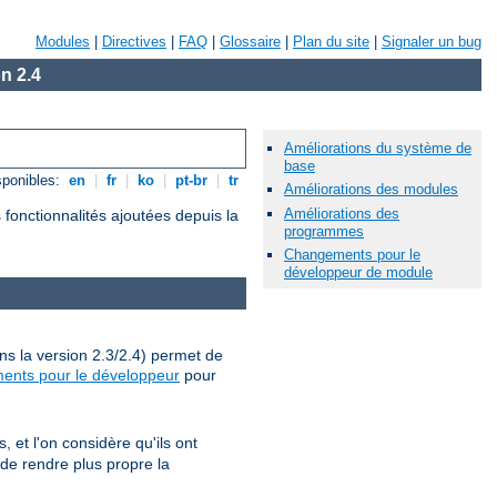
Modules
|
Directives
|
FAQ
|
Glossaire
|
Plan du site
|
Signaler un bug
n 2.4
Améliorations du système de
base
sponibles:
en
|
fr
|
ko
|
pt-br
|
tr
Améliorations des modules
Améliorations des
fonctionnalités ajoutées depuis la
programmes
Changements pour le
développeur de module
ns la version 2.3/2.4) permet de
ents pour le développeur
pour
et l'on considère qu'ils ont
 de rendre plus propre la