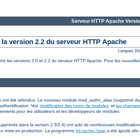
Serveur HTTP Apache Versio
e la version 2.2 du serveur HTTP Apache
Langues Di
 les versions 2.0 et 2.2 du serveur HTTP Apache. Pour les nouvelles 
grés ont été refondus. Le nouveau module mod_authn_alias (supprimé da
uthentification. Voir
modification des noms de modules
, et
les changem
ements pour les utilisateurs et les développeurs de modules.
rimés dans la version 2.3/2.4) ont subi de nombreuses modifications, 
 leur mise en production. Le programme
a été ajouté afin
htcacheclean