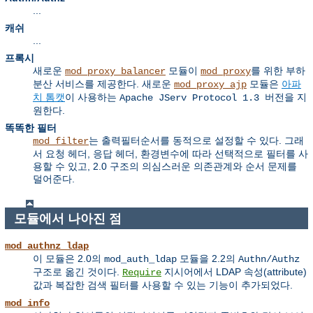
...
캐쉬
...
프록시
새로운
모듈이
를 위한 부하
mod_proxy_balancer
mod_proxy
분산 서비스를 제공한다. 새로운
모듈은
아파
mod_proxy_ajp
치 톰캣
이 사용하는
을 지
Apache JServ Protocol 1.3 버전
원한다.
똑똑한 필터
는 출력필터순서를 동적으로 설정할 수 있다. 그래
mod_filter
서 요청 헤더, 응답 헤더, 환경변수에 따라 선택적으로 필터를 사
용할 수 있고, 2.0 구조의 의심스러운 의존관계와 순서 문제를
덜어준다.
모듈에서 나아진 점
mod_authnz_ldap
이 모듈은 2.0의
모듈을 2.2의
mod_auth_ldap
Authn/Authz
구조로 옮긴 것이다.
지시어에서 LDAP 속성(attribute)
Require
값과 복잡한 검색 필터를 사용할 수 있는 기능이 추가되었다.
mod_info