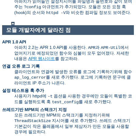
아파치가 읽어들인 설정지시어를 파일명과 줄번호와 같이 보여
주는
아규먼트가 추가되었다. 모듈은 모든 요청 훅
?config
(hook)의 순서와
와 비슷한 컴파일 정보도 보여준다.
httpd -V
모듈 개발자에게 달라진 점
APR 1.0 API
아파치 2.2는 APR 1.0 API를 사용한다.
과
에서
APR
APR-Util
없어지기로 예정되었던 함수와 심볼이 모두 없어졌다. 자세한
내용은
APR 웹사이트
를 참고하라.
연결 오류 로그 기록
클라이언트와 연결에 발생한 오류를 로그에 기록하기위해 함수
를 새로 추가했다. 로그에 기록하면 문구에 클
ap_log_cerror
라이언트 IP 주소가 나온다.
설정 테스트용 훅 추가
사용자가 httpd에
옵션을 사용한 경우에만 모듈이 특별한 코
-t
드를 실행하도록 훅
를 새로 추가했다.
test_config
쓰레드기반 MPM의 스택크기 지정
모든 쓰레드기반 MPM의 스택크기를 지정하기위해
지시어를 새로 추가했다. 쓰레드 스택크기
ThreadStackSize
기본값이 작은 플레폼에서 일부 제삼자가 만든 모듈을 사용할
경우에 필요하다.