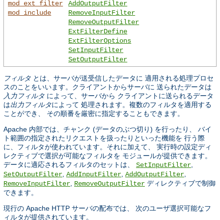
mod_ext_filter
AddOutputFilter
mod_include
RemoveInputFilter
RemoveOutputFilter
ExtFilterDefine
ExtFilterOptions
SetInputFilter
SetOutputFilter
フィルタ
とは、サーバが送受信したデータに 適用される処理プロセ
スのことをいいます。クライアントからサーバに 送られたデータは
入力フィルタ
によって、サーバから クライアントに送られるデータ
は
出力フィルタ
によって 処理されます。複数のフィルタを適用する
ことができ、 その順番を厳密に指定することもできます。
Apache 内部では、チャンク (データのぶつ切り) を行ったり、 バイ
ト範囲の指定されたリクエストを扱ったりといった機能を 行う際
に、フィルタが使われています。それに加えて、 実行時の設定ディ
レクティブで選択が可能なフィルタを モジュールが提供できます。
データに適応されるフィルタのセットは、
,
SetInputFilter
,
,
,
SetOutputFilter
AddInputFilter
AddOutputFilter
,
ディレクティブで制御
RemoveInputFilter
RemoveOutputFilter
できます。
現行の Apache HTTP サーバの配布では、 次のユーザ選択可能なフ
ィルタが提供されています。