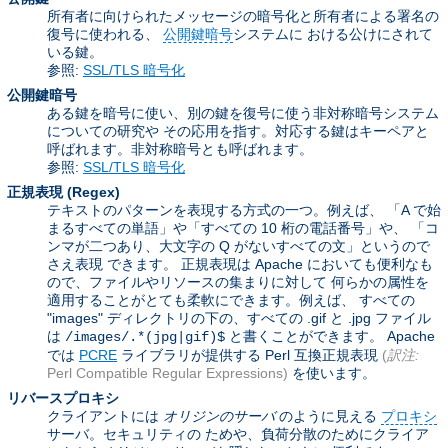
所有者に向けられたメッセージの暗号化と所有者による署名の
復号に使われる、
公開鍵暗号
システムに おける公けにされて
いる鍵。
参照:
SSL/TLS 暗号化
公開鍵暗号
ある鍵を暗号に使い、別の鍵を復号に使う非対称暗号システム
についての研究や その応用を指す。対応する鍵はキーペアと
呼ばれます。非対称暗号とも呼ばれます。
参照:
SSL/TLS 暗号化
正規表現
(Regex)
テキストのパターンを表現する方式の一つ。例えば、 「A で始
まるすべての単語」や「すべての 10 桁の電話番号」や、 「コ
ンマが二つあり、大文字の Q がないすべての文」というので
さえ表現 できます。 正規表現は Apache においても便利なも
ので、ファイルやリソースの集まりに対して 何らかの属性を
適用することがとても柔軟にできます。例えば、 すべての
"images" ディレクトリの下の、すべての .gif と .jpg ファイル
は
と書くことができます。 Apache
/images/.*(jpg|gif)$
では
PCRE
ライブラリが提供する Perl 互換正規表現
(
訳注:
Perl Compatible Regular Expressions)
を使います。
リバースプロキシ
クライアントには
オリジンのサーバ
のように見える
プロキシ
サーバ。セキュリティの ためや、負荷分散のためにクライア