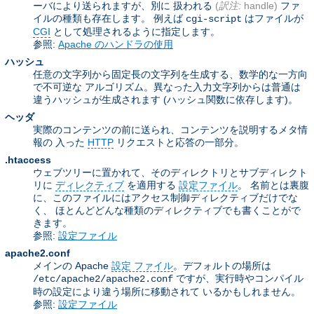
ーバにより送られますが、別に 扱われる
(
訳注:
handle)
ファ
イルの種類も存在します。 例えば
はファイルが
cgi-script
CGI
として処理されるように指定します。
参照:
Apache のハンドラの使用
ハッシュ
任意の文字列から固定長の文字列を生成する、数学的な一方向
で不可逆な アルゴリズム。異なった入力文字列からは普通は
違うハッシュが生成されます (ハッシュ関数に依存します)。
ヘッダ
実際のコンテンツの前に送られ、コンテンツを説明するメタ情
報の 入った
HTTP
リクエストと応答の一部分。
.htaccess
ウェブツリーに置かれて、そのディレクトリとサブディレクト
リに
ディレクティブ
を適用する
設定ファイル
。 名前とは裏腹
に、このファイルにはアクセス制御ディレクティブだけでな
く、 ほとんどどんな種類のディレクティブでも書くことがで
きます。
参照:
設定ファイル
apache2.conf
メインの Apache
設定 ファイル
。デフォルトの場所は
ですが、実行時やコンパイル
/etc/apache2/apache2.conf
時の設定により違う場所に移動されて いるかもしれません。
参照:
設定ファイル