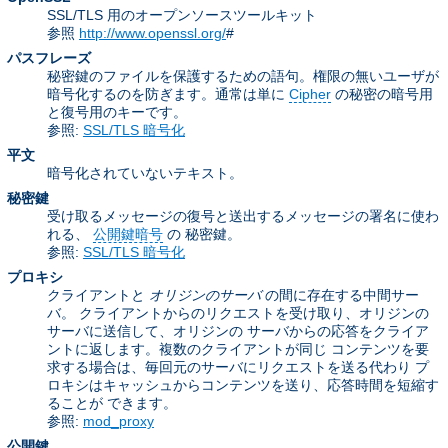
SSL/TLS 用のオープンソースツールキット
参照
http://www.openssl.org/
#
パスフレーズ
秘密鍵のファイルを保護するための語句。権限の無いユーザが
暗号化するのを防ぎます。通常は単に
Cipher
の秘密の暗号用
と復号用のキーです。
参照:
SSL/TLS 暗号化
平文
暗号化されていないテキスト。
秘密鍵
受け取るメッセージの復号と送出するメッセージの署名に使わ
れる、
公開鍵暗号
の 秘密鍵。
参照:
SSL/TLS 暗号化
プロキシ
クライアントと
オリジンのサーバ
の間に存在する中間サー
バ。 クライアントからのリクエストを受け取り、オリジンの
サーバに送信して、オリジンの サーバからの応答をクライア
ントに返します。複数のクライアントが同じ コンテンツを要
求する場合は、毎回元のサーバにリクエストを送る代わり プ
ロキシはキャッシュからコンテンツを送り、応答時間を短縮す
ることが できます。
参照:
mod_proxy
公開鍵