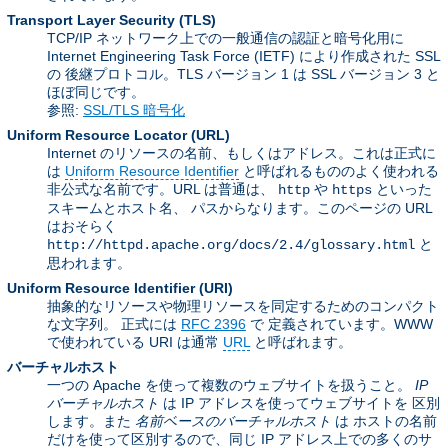
Transport Layer Security
(TLS)
TCP/IP ネットワーク上での一般通信の認証と暗号化用に
Internet Engineering Task Force (IETF) により作成された SSL
の 後継プロトコル。TLS バージョン 1 は SSL バージョン 3 と
ほぼ同じです。
参照:
SSL/TLS 暗号化
Uniform Resource Locator
(URL)
Internet のリソースの名前、もしくはアドレス。これは正式に
は
Uniform Resource Identifier
と呼ばれるもののよく使われる
非公式な名前です。URL は普通は、
や
といった
http
https
スキームとホスト名、 パスからなります。このページの URL
はおそらく
と
http://httpd.apache.org/docs/2.4/glossary.html
思われます。
Uniform Resource Identifier
(URI)
抽象的なリソースや物理リソースを同定するためのコンパクト
な文字列。 正式には
RFC 2396
で 定義されています。WWW
で使われている URI は通常
URL
と呼ばれます。
バーチャルホスト
一つの Apache を使って複数のウェブサイトを扱うこと。
IP
バーチャルホスト
は IP アドレスを使ってウェブサイトを 区別
します。また
名前ベースのバーチャルホスト
は ホストの名前
だけを使って区別するので、同じ IP アドレス上での多くのサ