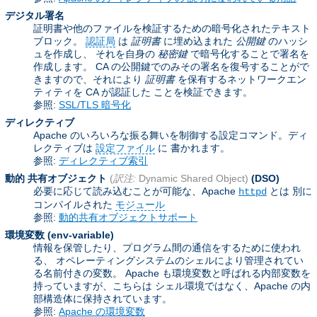
デジタル署名
証明書や他のファイルを検証するための暗号化されたテキスト
ブロック。
認証局
は
証明書
に埋め込まれた
公開鍵
のハッシ
ュを作成し、 それを自身の
秘密鍵
で暗号化することで署名を
作成します。 CA の公開鍵でのみその署名を復号することがで
きますので、それにより
証明書
を保有するネットワークエン
ティティを CA が認証した ことを検証できます。
参照:
SSL/TLS 暗号化
ディレクティブ
Apache のいろいろな振る舞いを制御する設定コマンド。ディ
レクティブは
設定ファイル
に 書かれます。
参照:
ディレクティブ索引
動的 共有オブジェクト
(
訳注:
Dynamic Shared Object)
(DSO)
必要に応じて読み込むことが可能な、Apache
とは 別に
httpd
コンパイルされた
モジュール
参照:
動的共有オブジェクトサポート
環境変数
(env-variable)
情報を保管したり、プログラム間の通信をするために使われ
る、 オペレーティングシステムのシェルにより管理されてい
る名前付きの変数。 Apache も環境変数と呼ばれる内部変数を
持っていますが、こちらは シェル環境ではなく、Apache の内
部構造体に保持されています。
参照:
Apache の環境変数