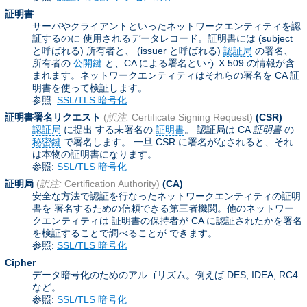
証明書
サーバやクライアントといったネットワークエンティティを認
証するのに 使用されるデータレコード。証明書には (subject
と呼ばれる) 所有者と、 (issuer と呼ばれる)
認証局
の署名、
所有者の
公開鍵
と、CA による署名という X.509 の情報が含
まれます。ネットワークエンティティはそれらの署名を CA 証
明書を使って検証します。
参照:
SSL/TLS 暗号化
証明書署名リクエスト
(
訳注:
Certificate Signing Request)
(CSR)
認証局
に提出 する未署名の
証明書
。 認証局は CA
証明書
の
秘密鍵
で署名します。 一旦 CSR に署名がなされると、それ
は本物の証明書になります。
参照:
SSL/TLS 暗号化
証明局
(
訳注:
Certification Authority)
(CA)
安全な方法で認証を行なったネットワークエンティティの証明
書を 署名するための信頼できる第三者機関。他のネットワー
クエンティティは 証明書の保持者が CA に認証されたかを署名
を検証することで調べることが できます。
参照:
SSL/TLS 暗号化
Cipher
データ暗号化のためのアルゴリズム。例えば DES, IDEA, RC4
など。
参照:
SSL/TLS 暗号化