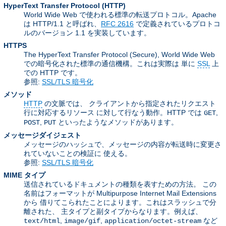
HyperText Transfer Protocol
(HTTP)
World Wide Web で使われる標準の転送プロトコル。Apache
は HTTP/1.1 と呼ばれ、
RFC 2616
で定義されているプロトコ
ルのバージョン 1.1 を実装しています。
HTTPS
The HyperText Transfer Protocol (Secure), World Wide Web
での暗号化された標準の通信機構。これは実際は 単に
SSL
上
での HTTP です。
参照:
SSL/TLS 暗号化
メソッド
HTTP
の文脈では、 クライアントから指定されたリクエスト
行に対応するリソース に対して行なう動作。HTTP では
,
GET
,
といったようなメソッドがあります。
POST
PUT
メッセージダイジェスト
メッセージのハッシュで、メッセージの内容が転送時に変更さ
れていないことの検証に 使える。
参照:
SSL/TLS 暗号化
MIME タイプ
送信されているドキュメントの種類を表すための方法。 この
名前はフォーマットが Multipurpose Internet Mail Extensions
から 借りてこられたことによります。これはスラッシュで分
離された、 主タイプと副タイプからなります。例えば、
,
,
など
text/html
image/gif
application/octet-stream