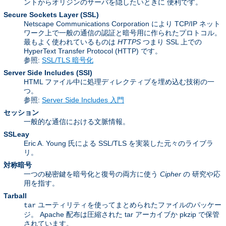
ントからオリジンのサーバを隠したいときに 便利です。
Secure Sockets Layer
(SSL)
Netscape Communications Corporation により TCP/IP ネット
ワーク上で一般の通信の認証と暗号用に作られたプロトコル。
最もよく使われているものは
HTTPS
つまり SSL 上での
HyperText Transfer Protocol (HTTP) です。
参照:
SSL/TLS 暗号化
Server Side Includes
(SSI)
HTML ファイル中に処理ディレクティブを埋め込む技術の一
つ。
参照:
Server Side Includes 入門
セッション
一般的な通信における文脈情報。
SSLeay
Eric A. Young 氏による SSL/TLS を実装した元々のライブラ
リ。
対称暗号
一つの秘密鍵を暗号化と復号の両方に使う
Cipher
の 研究や応
用を指す。
Tarball
ユーティリティを使ってまとめられたファイルのパッケー
tar
ジ。 Apache 配布は圧縮された tar アーカイブか pkzip で保管
されています。