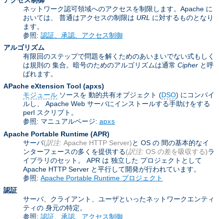
アクセス制御
ネットワーク認可領域へのアクセスを制限します。Apache に
おいては、 普通はアクセスの制限は
URL
に対するものとなり
ます。
参照:
認証、承認、アクセス制御
アルゴリズム
有限回のステップで問題を解くためのあいまいでない式もしく
は規則の 集合。暗号のためのアルゴリズムは通常
Cipher
と呼
ばれます。
APache eXtension Tool
(apxs)
モジュール
ソースを 動的共有オブジェクト (
DSO
) にコンパイ
ルし、 Apache Web サーバにインストールする手助けをする
perl スクリプト。
参照: マニュアルページ:
apxs
Apache Portable Runtime
(APR)
サーバ
(
訳注:
Apache HTTP Server)
と OS の 間の基本的なイ
ンターフェースの多くを提供する
(
訳注:
OS の差を吸収する)
ラ
イブラリのセット。 APR は 独立した プロジェクトとして
Apache HTTP Server と平行して開発が行われています。
参照:
Apache Portable Runtime プロジェクト
認証
サーバ、クライアント、ユーザといったネットワークエンティ
ティの 身元の特定。
参照:
認証、承認、アクセス制御