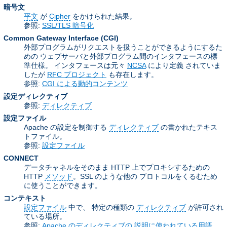
暗号文
平文
が
Cipher
をかけられた結果。
参照:
SSL/TLS 暗号化
Common Gateway Interface
(CGI)
外部プログラムがリクエストを扱うことができるようにするた
めの ウェブサーバと外部プログラム間のインタフェースの標
準仕様。 インタフェースは元々
NCSA
により定義 されていま
したが
RFC プロジェクト
も存在します。
参照:
CGI による動的コンテンツ
設定ディレクティブ
参照:
ディレクティブ
設定ファイル
Apache の設定を制御する
ディレクティブ
の書かれたテキス
トファイル。
参照:
設定ファイル
CONNECT
データチャネルをそのまま HTTP 上でプロキシするための
HTTP
メソッド
。SSL のような他の プロトコルをくるむため
に使うことができます。
コンテキスト
設定ファイル
中で、 特定の種類の
ディレクティブ
が許可され
ている場所。
参照:
Apache のディレクティブの 説明に使われている用語