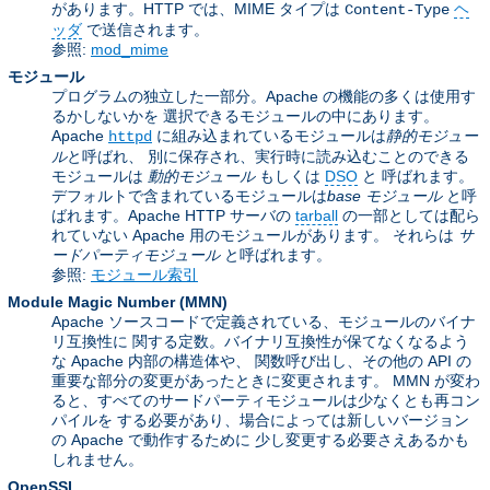
があります。HTTP では、MIME タイプは
ヘ
Content-Type
ッダ
で送信されます。
参照:
mod_mime
モジュール
プログラムの独立した一部分。Apache の機能の多くは使用す
るかしないかを 選択できるモジュールの中にあります。
Apache
に組み込まれているモジュールは
静的モジュー
httpd
ル
と呼ばれ、 別に保存され、実行時に読み込むことのできる
モジュールは
動的モジュール
もしくは
DSO
と 呼ばれます。
デフォルトで含まれているモジュールは
base モジュール
と呼
ばれます。Apache HTTP サーバの
tarball
の一部としては配ら
れていない Apache 用のモジュールがあります。 それらは
サ
ードパーティモジュール
と呼ばれます。
参照:
モジュール索引
Module Magic Number
(
MMN
)
Apache ソースコードで定義されている、モジュールのバイナ
リ互換性に 関する定数。バイナリ互換性が保てなくなるよう
な Apache 内部の構造体や、 関数呼び出し、その他の API の
重要な部分の変更があったときに変更されます。 MMN が変わ
ると、すべてのサードパーティモジュールは少なくとも再コン
パイルを する必要があり、場合によっては新しいバージョン
の Apache で動作するために 少し変更する必要さえあるかも
しれません。
OpenSSL