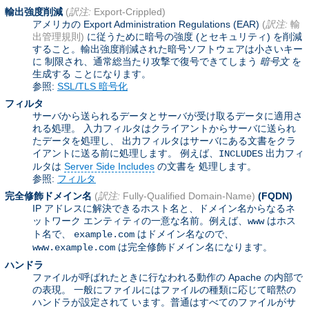
輸出強度削減
(
訳注:
Export-Crippled)
アメリカの Export Administration Regulations (EAR)
(
訳注:
輸
出管理規則)
に従うために暗号の強度 (とセキュリティ) を削減
すること。輸出強度削減された暗号ソフトウェアは小さいキー
に 制限され、通常総当たり攻撃で復号できてしまう
暗号文
を
生成する ことになります。
参照:
SSL/TLS 暗号化
フィルタ
サーバから送られるデータとサーバが受け取るデータに適用さ
れる処理。 入力フィルタはクライアントからサーバに送られ
たデータを処理し、 出力フィルタはサーバにある文書をクラ
イアントに送る前に処理します。 例えば、
出力フィ
INCLUDES
ルタは
Server Side Includes
の文書を 処理します。
参照:
フィルタ
完全修飾ドメイン名
(
訳注:
Fully-Qualified Domain-Name)
(FQDN)
IP アドレスに解決できるホスト名と、ドメイン名からなるネ
ットワーク エンティティの一意な名前。例えば、
はホス
www
ト名で、
はドメイン名なので、
example.com
は完全修飾ドメイン名になります。
www.example.com
ハンドラ
ファイルが呼ばれたときに行なわれる動作の Apache の内部で
の表現。 一般にファイルにはファイルの種類に応じて暗黙の
ハンドラが設定されて います。普通はすべてのファイルがサ