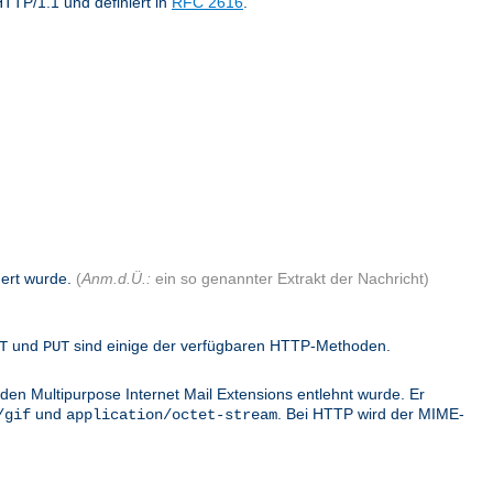
TTP/1.1 und definiert in
RFC 2616
.
dert wurde.
(
Anm.d.Ü.:
ein so genannter Extrakt der Nachricht)
und
sind einige der verfügbaren HTTP-Methoden.
T
PUT
den Multipurpose Internet Mail Extensions entlehnt wurde. Er
und
. Bei HTTP wird der MIME-
/gif
application/octet-stream