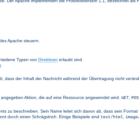
 Der Apache implementiert die Protokollversion 1.1, bezeichnet als H
 des Apache steuern.
chiedene Typen von
Direktiven
erlaubt sind.
n
äßt, dass der Inhalt der Nachricht während der Übertragung nicht verän
nts angegeben Aktion, die auf eine Ressource angewendet wird.
,
GET
POS
ts zu beschreiben. Sein Name leitet sich davon ab, dass sein Format 
nt durch einen Schrägstrich. Einige Beispiele sind
,
text/html
image