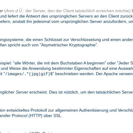
er
(
Anm.d.Ü.:
der Server, den der Client tatsächlich erreichen möchte)
l
und liefert die Antwort des ursprünglichen Servers an den Client zurü
efern, anstatt ihn jedesmal vom ursprünglichen Server anzufordern, un
gssysteme, die einen Schlüssel zur Verschlüsselung und einen ander
n spricht auch von "Asymetrischer Kryptographie".
eispiel: "alle Wörter, die mit dem Buchstaben A beginnen" oder "Jede
e Art und Weise die Anwendung bestimmter Eigenschaften auf eine Ausw
t "
" beschrieben werden. Der Apache verwend
/images/.*(jpg|gif)$
nglicher Server
erscheint. Dies ist nützlich, um den tatsächlichen Serv
on entwickeltes Protokoll zur allgemeinen Authentisierung und Versc
ransfer Protocol (HTTP) über SSL.