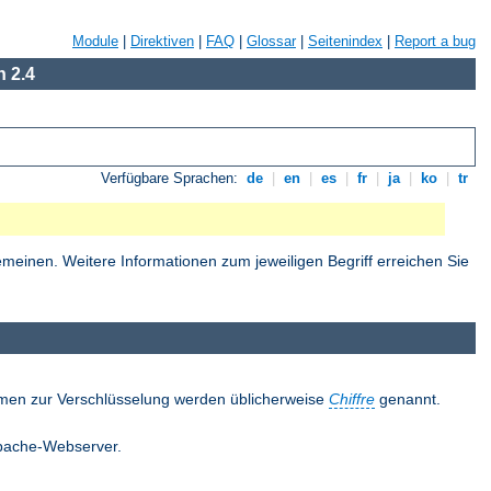
Module
|
Direktiven
|
FAQ
|
Glossar
|
Seitenindex
|
Report a bug
 2.4
Verfügbare Sprachen:
de
|
en
|
es
|
fr
|
ja
|
ko
|
tr
einen. Weitere Informationen zum jeweiligen Begriff erreichen Sie
thmen zur Verschlüsselung werden üblicherweise
Chiffre
genannt.
 Apache-Webserver.