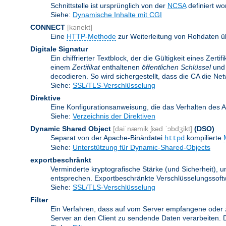
Schnittstelle ist ursprünglich von der
NCSA
definiert wo
Siehe:
Dynamische Inhalte mit CGI
CONNECT
[kənekt]
Eine
HTTP-Methode
zur Weiterleitung von Rohdaten ü
Digitale Signatur
Ein chiffrierter Textblock, der die Gültigkeit eines Zert
einem
Zertifikat
enthaltenen
öffentlichen Schlüssel
und 
decodieren. So wird sichergestellt, dass die CA die Ne
Siehe:
SSL/TLS-Verschlüsselung
Direktive
Eine Konfigurationsanweisung, die das Verhalten des 
Siehe:
Verzeichnis der Direktiven
Dynamic Shared Object
[daiˈnæmik ʃɛəd ˈɔbdʒikt]
(DSO)
Separat von der Apache-Binärdatei
kompilierte
httpd
Siehe:
Unterstützung für Dynamic-Shared-Objects
exportbeschränkt
Verminderte kryptografische Stärke (und Sicherheit)
entsprechen. Exportbeschränkte Verschlüsselungssoftw
Siehe:
SSL/TLS-Verschlüsselung
Filter
Ein Verfahren, dass auf vom Server empfangene oder 
Server an den Client zu sendende Daten verarbeiten. 