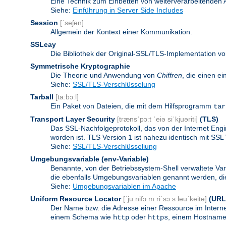
Eine Technik zum Einbetten von weiterverarbeitenden
Siehe:
Einführung in Server Side Includes
Session
[ˈseʃən]
Allgemein der Kontext einer Kommunikation.
SSLeay
Die Bibliothek der Original-SSL/TLS-Implementation vo
Symmetrische Kryptographie
Die Theorie und Anwendung von
Chiffren
, die einen e
Siehe:
SSL/TLS-Verschlüsselung
Tarball
[taːbɔːl]
Ein Paket von Dateien, die mit dem Hilfsprogramm
tar
Transport Layer Security
[trænsˈpɔːt ˈeiə siˈkjuəriti]
(TLS)
Das SSL-Nachfolgeprotokoll, das von der Internet Eng
worden ist. TLS Version 1 ist nahezu identisch mit SSL 
Siehe:
SSL/TLS-Verschlüsseliung
Umgebungsvariable
(env-Variable)
Benannte, von der Betriebssystem-Shell verwaltete Va
die ebenfalls Umgebungsvariablen genannt werden, die 
Siehe:
Umgebungsvariablen im Apache
Uniform Resource Locator
[ˈjuːnifɔːm riˈsɔːs ləuˈkeitə]
(URL
Der Name bzw. die Adresse einer Ressource im Internet
einem Schema wie
oder
, einem Hostnamen
http
https