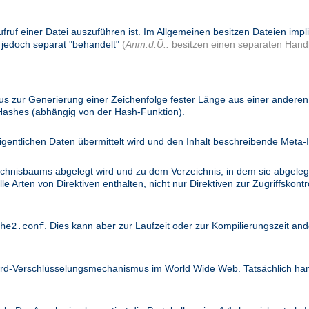
ufruf einer Datei auszuführen ist. Im Allgemeinen besitzen Dateien imp
 jedoch separat "behandelt"
(
Anm.d.Ü.:
besitzen einen separaten Handl
 zur Generierung einer Zeichenfolge fester Länge aus einer anderen 
 Hashes (abhängig von der Hash-Funktion).
igentlichen Daten übermittelt wird und den Inhalt beschreibende Meta-I
ichnisbaums abgelegt wird und zu dem Verzeichnis, in dem sie abgelegt
 Arten von Direktiven enthalten, nicht nur Direktiven zur Zugriffskontro
. Dies kann aber zur Laufzeit oder zur Kompilierungszeit and
he2.conf
dard-Verschlüsselungsmechanismus im World Wide Web. Tatsächlich ha