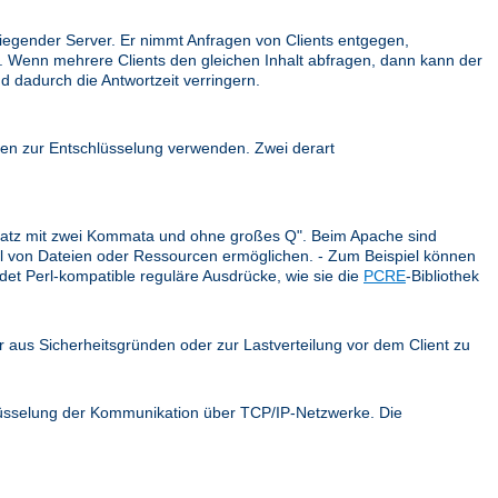
iegender Server. Er nimmt Anfragen von Clients entgegen,
ck. Wenn mehrere Clients den gleichen Inhalt abfragen, dann kann der
d dadurch die Antwortzeit verringern.
en zur Entschlüsselung verwenden. Zwei derart
r Satz mit zwei Kommata und ohne großes Q". Beim Apache sind
ahl von Dateien oder Ressourcen ermöglichen. - Zum Beispiel können
et Perl-kompatible reguläre Ausdrücke, wie sie die
PCRE
-Bibliothek
er aus Sicherheitsgründen oder zur Lastverteilung vor dem Client zu
hlüsselung der Kommunikation über TCP/IP-Netzwerke. Die