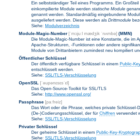
Ein selbstständiger Teil eines Programms. Ein Großteil
einkompilierte Module werden
statische Module
genannt
genannt werden. Standardmäßig eingebundene Modu
ausgeliefert werden. Diese werden als
Drittmodule
beze
Siehe:
Modulverzeichnis
Module-Magic-Number
[ˈmɔjuːl mædʒik ˈnʌmbə]
(
MMN
)
Die Module-Magic-Number ist eine Konstante, die im Ap
Apache-Strukturen, -Funktionen oder andere signifikan
Module von Drittanbietern zumindest neu kompiliert u
Öffentlicher Schlüssel
Der öffentlich verfügbare Schlüssel in einem
Public-Ke
entschlüsselt werden.
Siehe:
SSL/TLS-Verschlüsselung
OpenSSL
[ˈəupənɛsɛsˈɛl]
Das Open-Source-Toolkit für SSL/TLS
Siehe:
http://www.openssl.org/
Passphrase
[paːfreiz]
Das Wort oder die Phrase, welches private Schlüssel-Da
(De-)Codierungsschlüssel, der für
Chiffren
verwendet w
Siehe:
SSL/TLS-Verschlüsselung
Privater Schlüssel
Der geheime Schlüssel in einem
Public-Key-Kryptogra
Siehe:
SSL/TLS-Verschlüsselung