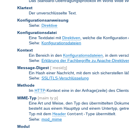
Das Standard-Übertragungsprotokoll im World Wide Web.
Klartext
Der unverschlüsselte Text.
Konfigurationsanweisung
Siehe:
Direktive
Konfigurationsdatei
Eine Textdatei mit
Direktiven
, welche die Konfiguration
Siehe:
Konfigurationsdateien
Kontext
Ein Bereich in den
Konfigurationsdateien
, in dem vers
Siehe:
Erklärung der Fachbegriffe zu Apache-Direktive
Message-Digest
[ˈmesidʒ]
Ein Hash einer Nachricht, mit dem sich sicherstellen l
Siehe:
SSL/TLS-Verschlüsselung
Methode
Im
HTTP
-Kontext eine in der Anfrage(zeile) des Clie
MIME-Typ
[maim tyːp]
Eine Art und Weise, den Typ des übermittelten Dokumen
besteht aus einem Haupttyp und einem Untertyp, getren
Typ mit dem
Header
übermittelt.
Content-Type
Siehe:
mod_mime
Modul