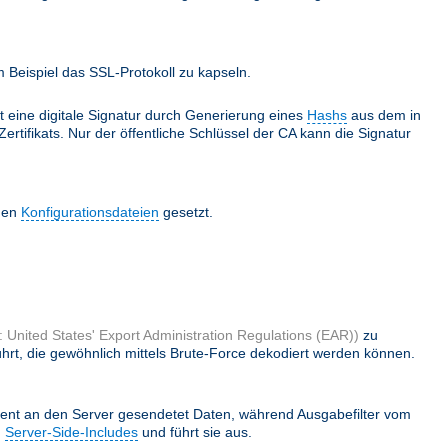
Beispiel das SSL-Protokoll zu kapseln.
lt eine digitale Signatur durch Generierung eines
Hashs
aus dem in
ertifikats. Nur der öffentliche Schlüssel der CA kann die Signatur
 den
Konfigurationsdateien
gesetzt.
 United States' Export Administration Regulations (EAR))
zu
hrt, die gewöhnlich mittels Brute-Force dekodiert werden können.
ient an den Server gesendetet Daten, während Ausgabefilter vom
h
Server-Side-Includes
und führt sie aus.