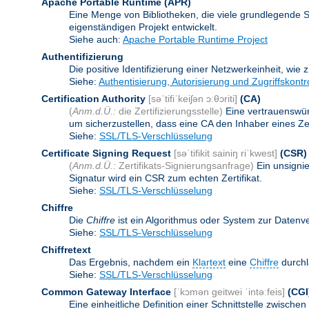
Apache Portable Runtime
(APR)
Eine Menge von Bibliotheken, die viele grundlegende 
eigenständigen Projekt entwickelt.
Siehe auch:
Apache Portable Runtime Project
Authentifizierung
Die positive Identifizierung einer Netzwerkeinheit, wie 
Siehe:
Authentisierung, Autorisierung und Zugriffskontr
Certification Authority
[səˈtifiˈkeiʃən ɔːθɔriti]
(CA)
(
Anm.d.Ü.:
die Zertifizierungsstelle)
Eine vertrauenswürd
um sicherzustellen, dass eine CA den Inhaber eines Zerti
Siehe:
SSL/TLS-Verschlüsselung
Certificate Signing Request
[səˈtifikit sainiŋ riˈkwest]
(CSR)
(
Anm.d.Ü.:
Zertifikats-Signierungsanfrage)
Ein unsigni
Signatur wird ein CSR zum echten Zertifikat.
Siehe:
SSL/TLS-Verschlüsselung
Chiffre
Die
Chiffre
ist ein Algorithmus oder System zur Datenv
Siehe:
SSL/TLS-Verschlüsselung
Chiffretext
Das Ergebnis, nachdem ein
Klartext
eine
Chiffre
durchl
Siehe:
SSL/TLS-Verschlüsselung
Common Gateway Interface
[ˈkɔmən geitwei ˈintəːfeis]
(CGI
Eine einheitliche Definition einer Schnittstelle zwi