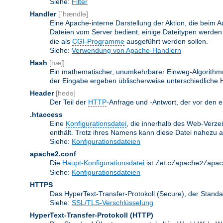
Siehe:
Filter
Handler
[ˈhændlə]
Eine Apache-interne Darstellung der Aktion, die beim A
Dateien vom Server bedient, einige Dateitypen werden
die als
CGI-Programme
ausgeführt werden sollen.
Siehe:
Verwendung von Apache-Handlern
Hash
[hæʃ]
Ein mathematischer, unumkehrbarer Einweg-Algorithmus
der Eingabe ergeben üblischerweise unterschiedliche
Header
[hedə]
Der Teil der
HTTP
-Anfrage und -Antwort, der vor den e
.htaccess
Eine
Konfigurationsdatei
, die innerhalb des Web-Verze
enthält. Trotz ihres Namens kann diese Datei nahezu alle
Siehe:
Konfigurationsdateien
apache2.conf
Die
Haupt-Konfigurationsdatei
ist
/etc/apache2/apac
Siehe:
Konfigurationsdateien
HTTPS
Das HyperText-Transfer-Protokoll (Secure), der Stan
Siehe:
SSL/TLS-Verschlüsselung
HyperText-Transfer-Protokoll
(HTTP)