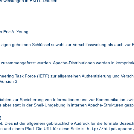
 Anweisungen in HMTL-Dateien.
n Eric A. Young
inzigen geheimen Schlüssel sowohl zur Verschlüsswelung als auch zur 
zusammengefasst wurden. Apache-Distributionen werden in komprimier
ineering Task Force (IETF) zur allgemeinen Authentisierung und Versc
Version 3.
riablen zur Speicherung von Informationen und zur Kommunikation zwi
aber statt in der Shell-Umgebung in internen Apache-Strukturen gespe
)
. Dies ist der allgemein gebräuchliche Audruck für die formale Bezei
 und einem Pfad. Die URL für diese Seite ist
http://httpd.apache