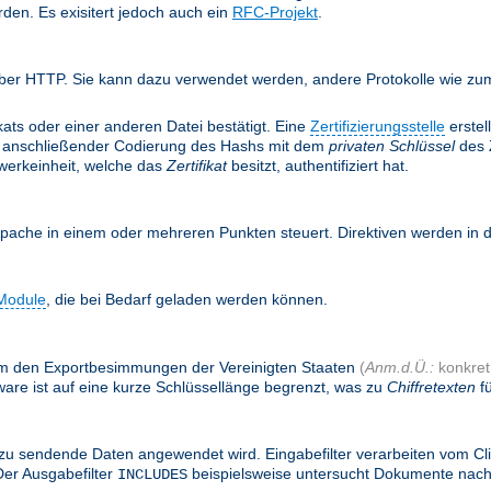
rden. Es exisitert jedoch auch ein
RFC-Projekt
.
ber HTTP. Sie kann dazu verwendet werden, andere Protokolle wie zum 
ifikats oder einer anderen Datei bestätigt. Eine
Zertifizierungsstelle
erstel
anschließender Codierung des Hashs mit dem
privaten Schlüssel
des Z
twerkeinheit, welche das
Zertifikat
besitzt, authentifiziert hat.
Apache in einem oder mehreren Punkten steuert. Direktiven werden in
Module
, die bei Bedarf geladen werden können.
, um den Exportbesimmungen der Vereinigten Staaten
(
Anm.d.Ü.:
konkret:
are ist auf eine kurze Schlüssellänge begrenzt, was zu
Chiffretexten
fü
zu sendende Daten angewendet wird. Eingabefilter verarbeiten vom Cl
Der Ausgabefilter
beispielsweise untersucht Dokumente nac
INCLUDES