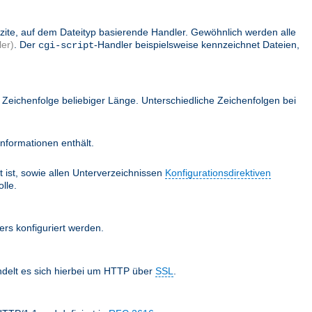
lizite, auf dem Dateityp basierende Handler. Gewöhnlich werden alle
er)
. Der
-Handler beispielsweise kennzeichnet Dateien,
cgi-script
Zeichenfolge beliebiger Länge. Unterschiedliche Zeichenfolgen bei
nformationen enthält.
 ist, sowie allen Unterverzeichnissen
Konfigurationsdirektiven
lle.
ers konfiguriert werden.
ndelt es sich hierbei um HTTP über
SSL
.