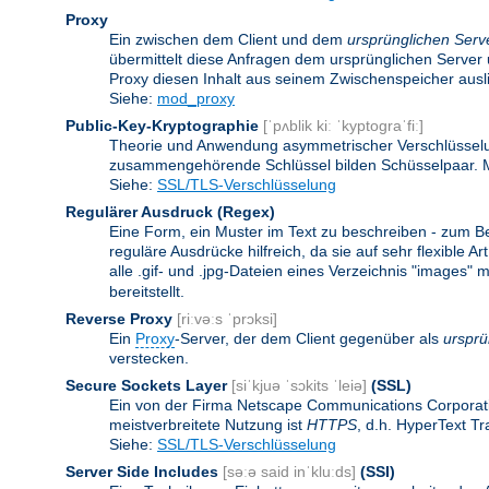
Proxy
Ein zwischen dem Client und dem
ursprünglichen Serv
übermittelt diese Anfragen dem ursprünglichen Server 
Proxy diesen Inhalt aus seinem Zwischenspeicher ausli
Siehe:
mod_proxy
Public-Key-Kryptographie
[ˈpʌblik kiː ˈkyptograˈfiː]
Theorie und Anwendung asymmetrischer Verschlüsselun
zusammengehörende Schlüssel bilden Schüsselpaar. Ma
Siehe:
SSL/TLS-Verschlüsselung
Regulärer Ausdruck
(Regex)
Eine Form, ein Muster im Text zu beschreiben - zum B
reguläre Ausdrücke hilfreich, da sie auf sehr flexibl
alle .gif- und .jpg-Dateien eines Verzeichnis "images" mi
bereitstellt.
Reverse Proxy
[riːvəːs ˈprɔksi]
Ein
Proxy
-Server, der dem Client gegenüber als
ursprü
verstecken.
Secure Sockets Layer
[siˈkjuə ˈsɔkits ˈleiə]
(SSL)
Ein von der Firma Netscape Communications Corporati
meistverbreitete Nutzung ist
HTTPS
, d.h. HyperText T
Siehe:
SSL/TLS-Verschlüsselung
Server Side Includes
[səːə said inˈkluːds]
(SSI)