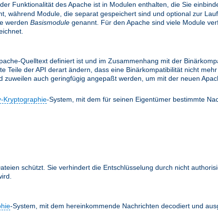
 der Funktionalität des Apache ist in Modulen enthalten, die Sie einbi
, während Module, die separat gespeichert sind und optional zur Lau
le werden
Basismodule
genannt. Für den Apache sind viele Module verfü
ichnet.
ache-Quelltext definiert ist und im Zusammenhang mit der Binärkompati
te Teile der API derart ändern, dass eine Binärkompatibilität nicht m
nd zuweilen auch geringfügig angepaßt werden, um mit der neuen Apach
y-Kryptographie
-System, mit dem für seinen Eigentümer bestimmte Nac
teien schützt. Sie verhindert die Entschlüsselung durch nicht authoris
ird.
phie
-System, mit dem hereinkommende Nachrichten decodiert und ausg