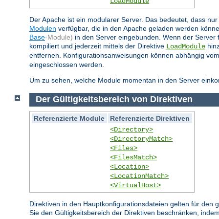
LoadModule
Der Apache ist ein modularer Server. Das bedeutet, dass nur 
Modulen
verfügbar, die in den Apache geladen werden könne
Base
-Module)
in den Server eingebunden. Wenn der Server 
kompiliert und jederzeit mittels der Direktive
hinz
LoadModule
entfernen. Konfigurationsanweisungen können abhängig vom
eingeschlossen werden.
Um zu sehen, welche Module momentan in den Server einkompi
Der Gültigkeitsbereich von Direktiven
Referenzierte Module
Referenzierte Direktiven
<Directory>
<DirectoryMatch>
<Files>
<FilesMatch>
<Location>
<LocationMatch>
<VirtualHost>
Direktiven in den Hauptkonfigurationsdateien gelten für den
Sie den Gültigkeitsbereich der Direktiven beschränken, indem