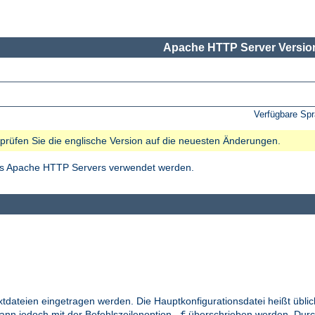
Apache HTTP Server Version
Verfügbare Sp
e prüfen Sie die englische Version auf die neuesten Änderungen.
des Apache HTTP Servers verwendet werden.
xtdateien eingetragen werden. Die Hauptkonfigurationsdatei heißt übl
kann jedoch mit der Befehlszeilenoption
überschrieben werden. Durc
-f