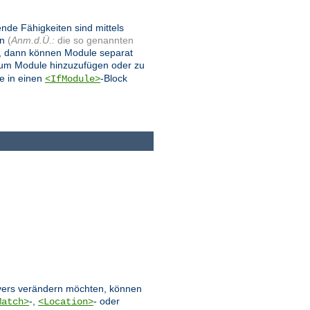
ende Fähigkeiten sind mittels
en
(
Anm.d.Ü.:
die so genannten
, dann können Module separat
 um Module hinzuzufügen oder zu
e in einen
-Block
<IfModule>
ervers verändern möchten, können
-,
- oder
Match>
<Location>