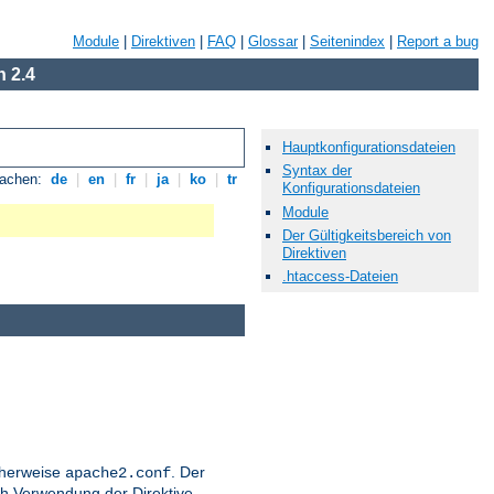
Module
|
Direktiven
|
FAQ
|
Glossar
|
Seitenindex
|
Report a bug
 2.4
Hauptkonfigurationsdateien
Syntax der
rachen:
de
|
en
|
fr
|
ja
|
ko
|
tr
Konfigurationsdateien
Module
Der Gültigkeitsbereich von
Direktiven
.htaccess-Dateien
icherweise
. Der
apache2.conf
h Verwendung der Direktive