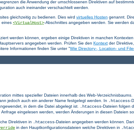
e begrenzen die Anwendung der umschlossenen Direktiven auf bestimmt
guration auch ineinander verschachtelt werden.
ites gleichzeitig zu bedienen. Dies wird
virtuelles Hosten
genannt. Dire
b eines
-Abschnittes angegeben werden. Sie werden da
<VirtualHost>
tziert werden können, ergeben einige Direktiven in manchen Kontexten 
 Hauptservers angegeben werden. Prüfen Sie den
Kontext
der Direktive
tere Informationen finden Sie unter "
Wie Directory-, Location- und File
ration mittes spezieller Dateien innerhalb des Web-Verzeichnisbaums.
nn jedoch auch ein anderer Name festgelegt werden. In
-D
.htaccess
ngewendet, in dem die Datei abgelegt ist.
-Dateien folgen d
.htaccess
er Anfrage eingelesen werden, werden Änderungen in diesen Dateien so
che Direktiven in
-Dateien angegeben werden können. Darü
.htaccess
in den Hauptkonfigurationsdateien welche Direktiven in
verride
.htac