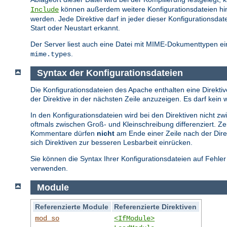
können außerdem weitere Konfigurationsdateien hi
Include
werden. Jede Direktive darf in jeder dieser Konfiguration
Start oder Neustart erkannt.
Der Server liest auch eine Datei mit MIME-Dokumenttypen ein
.
mime.types
Syntax der Konfigurationsdateien
Die Konfigurationsdateien des Apache enthalten eine Direktive
der Direktive in der nächsten Zeile anzuzeigen. Es darf ke
In den Konfigurationsdateien wird bei den Direktiven nicht 
oftmals zwischen Groß- und Kleinschreibung differenziert. Z
Kommentare dürfen
nicht
am Ende einer Zeile nach der Direk
sich Direktiven zur besseren Lesbarbeit einrücken.
Sie können die Syntax Ihrer Konfigurationsdateien auf Fehle
verwenden.
Module
Referenzierte Module
Referenzierte Direktiven
mod_so
<IfModule>