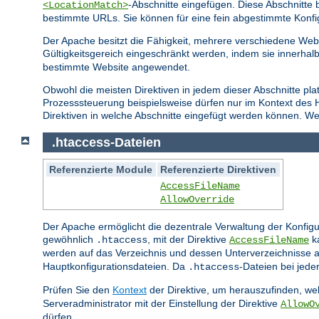
-Abschnitte eingefügen. Diese Abschnitt
<LocationMatch>
bestimmte URLs. Sie können für eine fein abgestimmte Konfi
Der Apache besitzt die Fähigkeit, mehrere verschiedene Webs
Gültigkeitsgereich eingeschränkt werden, indem sie innerhal
bestimmte Website angewendet.
Obwohl die meisten Direktiven in jedem dieser Abschnitte pla
Prozesssteuerung beispielsweise dürfen nur im Kontext des
Direktiven in welche Abschnitte eingefügt werden können. Wei
.htaccess-Dateien
Referenzierte Module
Referenzierte Direktiven
AccessFileName
AllowOverride
Der Apache ermöglicht die dezentrale Verwaltung der Konfigu
gewöhnlich
, mit der Direktive
ka
.htaccess
AccessFileName
werden auf das Verzeichnis und dessen Unterverzeichnisse a
Hauptkonfigurationsdateien. Da
-Dateien bei jed
.htaccess
Prüfen Sie den
Kontext
der Direktive, um herauszufinden, wel
Serveradministrator mit der Einstellung der Direktive
AllowO
dürfen.