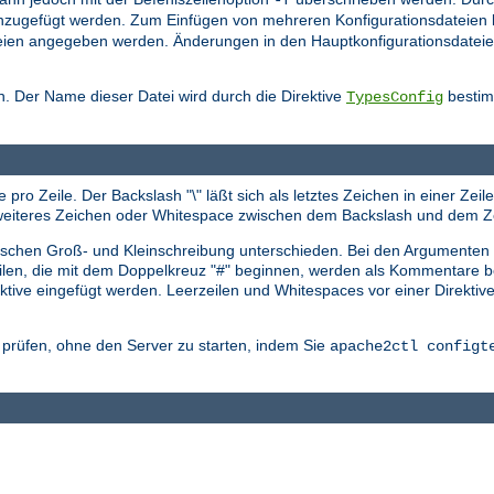
nzugefügt werden. Zum Einfügen von mehreren Konfigurationsdateien 
sdateien angegeben werden. Änderungen in den Hauptkonfigurationsdat
. Der Name dieser Datei wird durch die Direktive
bestimm
TypesConfig
 pro Zeile. Der Backslash "\" läßt sich als letztes Zeichen in einer Ze
in weiteres Zeichen oder Whitespace zwischen dem Backslash und dem Z
zwischen Groß- und Kleinschreibung unterschieden. Bei den Argumenten
eilen, die mit dem Doppelkreuz "#" beginnen, werden als Kommentare be
tive eingefügt werden. Leerzeilen und Whitespaces vor einer Direktiv
r prüfen, ohne den Server zu starten, indem Sie
apache2ctl configt