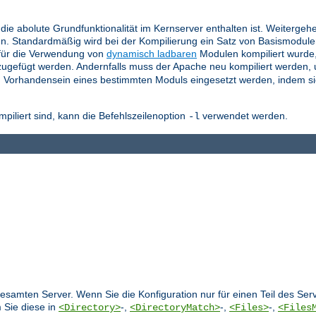
die abolute Grundfunktionalität im Kernserver enthalten ist. Weitergeh
n. Standardmäßig wird bei der Kompilierung ein Satz von Basismodul
für die Verwendung von
dynamisch ladbaren
Modulen kompiliert wurde
ugefügt werden. Andernfalls muss der Apache neu kompiliert werden,
 Vorhandensein eines bestimmten Moduls eingesetzt werden, indem si
liert sind, kann die Befehlszeilenoption
verwendet werden.
-l
 gesamten Server. Wenn Sie die Konfiguration nur für einen Teil des S
 Sie diese in
-,
-,
-,
<Directory>
<DirectoryMatch>
<Files>
<Files