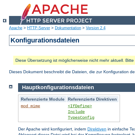
Apache
>
HTTP-Server
>
Dokumentation
>
Version 2.4
Konfigurationsdateien
Diese Übersetzung ist möglicherweise nicht mehr aktuell. Bitt
Dieses Dokument beschreibt die Dateien, die zur Konfiguration 
Hauptkonfigurationsdateien
Referenzierte Module
Referenzierte Direktiven
mod_mime
<IfDefine>
Include
TypesConfig
Der Apache wird konfiguriert, indem
Direktiven
in einfache Te
Ablageort dieser Datei wird bei der Kompilierung festgelegt, 