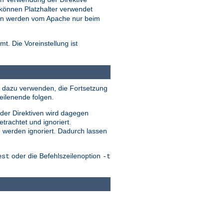
können Platzhalter verwendet
eien werden vom Apache nur beim
t. Die Voreinstellung ist
ile dazu verwenden, die Fortsetzung
eilenende folgen.
 der Direktiven wird dagegen
trachtet und ignoriert.
e werden ignoriert. Dadurch lassen
oder die Befehlszeilenoption
est
-t