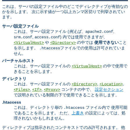
これは、サーバの設定ファイル中のどこでディレクティブが有効なの
かを示します。 次に示す値が一つ以上カンマ区切りで列挙されてい
ます。
サーバ設定ファイル
これは、サーバ設定ファイル (
例えば
、
,
apache2.conf
,
) 内では使用できますが、
srm.conf
access.conf
や
の中では
使用できない
こと
<VirtualHost>
<Directory>
を示します。
ファイルでの使用は許可されていま
.htaccess
せん。
バーチャルホスト
これは、サーバ設定ファイルの
の中で使用で
<VirtualHost>
きることを示します。
ディレクトリ
これは、サーバ設定ファイルの
,
,
<Directory>
<Location>
,
,
コンテナの中で、
設定セクション
<Files>
<If>
<Proxy>
で説明されている制限の下で使用できることを示します。
.htaccess
これは、ディレクトリ
毎
の
ファイル内で 使用可能
.htaccess
であることを示します。 ただ、
上書き
の設定によっては、処
理されないかもしれません。
ディレクティブは指示されたコンテキストで
のみ
許可されます。 他