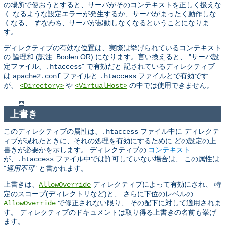
の場所で使おうとすると、サーバがそのコンテキストを正しく扱えな
く なるような設定エラーが発生するか、サーバがまったく動作しな
くなる、
すなわち
、サーバが起動しなくなるということになりま
す。
ディレクティブの有効な位置は、実際は挙げられているコンテキスト
の 論理和 (訳注: Boolen OR) になります。言い換えると、 "
サーバ設
" で有効だと 記されているディレクティブ
定ファイル、.htaccess
は
ファイルと
ファイルとで有効です
apache2.conf
.htaccess
が、
や
の中では使用できません。
<Directory>
<VirtualHost>
上書き
このディレクティブの属性は、
ファイル中に ディレクテ
.htaccess
ィブが現れたときに、それの処理を有効にするために どの設定の上
書きが必要かを示します。 ディレクティブの
コンテキスト
が、
ファイル中では許可していない場合は、 この属性は
.htaccess
"
適用不可
" と書かれます。
上書きは、
ディレクティブによって有効にされ、 特
AllowOverride
定のスコープ(ディレクトリなど)と、 さらに下位のレベルの
で修正されない限り、 その配下に対して適用されま
AllowOverride
す。 ディレクティブのドキュメントは取り得る上書きの名前も挙げ
ます。