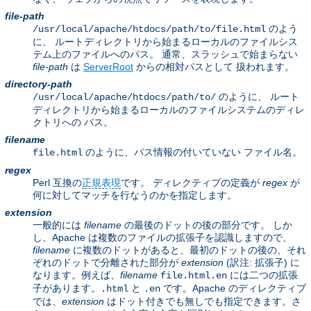
file-path
のよう
/usr/local/apache/htdocs/path/to/file.html
に、 ルートディレクトリから始まるローカルのファイルシス
テム上のファイルへのパス。 通常、スラッシュで始まらない
file-path
は
ServerRoot
からの相対パスとして 扱われます。
directory-path
のように、 ルート
/usr/local/apache/htdocs/path/to/
ディレクトリから始まるローカルのファイルシステムのディレ
クトリへの パス。
filename
のように、パス情報の付いていない ファイル名。
file.html
regex
Perl 互換の
正規表現
です。 ディレクティブの定義が
regex
が
何に対してマッチを行なうのかを指定します。
extension
一般的には
filename
の最後のドットの後の部分です。 しか
し、Apache は複数のファイルの拡張子を認識しますので、
filename
に複数のドットがあると、最初のドットの後の、それ
ぞれのドットで分離された部分が
extension
(訳注: 拡張子) に
なります。例えば、
filename
には二つの拡張
file.html.en
子があります。
と
です。Apache のディレクティブ
.html
.en
では、
extension
はドット付きでも無しでも指定できます。さ