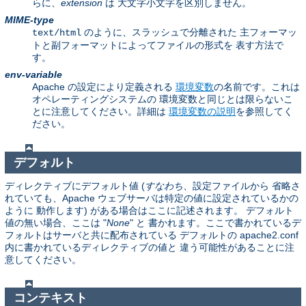
らに、
extension
は 大文字小文字を区別しません。
MIME-type
のように、スラッシュで分離された 主フォーマッ
text/html
トと副フォーマットによってファイルの形式を 表す方法で
す。
env-variable
Apache の設定により定義される
環境変数
の名前です。これは
オペレーティングシステムの 環境変数と同じとは限らないこ
とに注意してください。詳細は
環境変数の説明
を参照してく
ださい。
デフォルト
ディレクティブにデフォルト値 (
すなわち
、設定ファイルから 省略さ
れていても、Apache ウェブサーバは特定の値に設定されているかの
ように 動作します) がある場合はここに記述されます。 デフォルト
値の無い場合、ここは "
None
" と 書かれます。ここで書かれているデ
フォルトはサーバと共に配布されている デフォルトの apache2.conf
内に書かれているディレクティブの値と 違う可能性があることに注
意してください。
コンテキスト