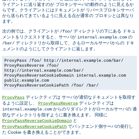
ライアントに送り返すのが プロキシサーバの動作のように見えるか
らです。クライアントにはドキュメントが リバースプロキシサーバ
から送られてきているように見える点が通常の プロキシとは異なり
ます。
次の例では、クライアントが
ディレクトリの下にある ドキュ
/foo/
メントをリクエストすると、サーバが
の
internal.example.com
ディレクトリから取得して、さもローカルサーバからの ドキ
/bar/
ュメントのようにしてクライアントに返します。
ProxyPass /foo/ http://internal.example.com/bar/
ProxyPassReverse /foo/
http://internal.example.com/bar/
ProxyPassReverseCookieDomain internal.example.com
public.example.com
ProxyPassReverseCookiePath /foo/ /bar/
ディレクティブは サーバが適切なドキュメントを取得す
ProxyPass
るように設定し、
ディレクティブは
ProxyPassReverse
からのリダイレクトがローカルサーバの 適
internal.example.com
切なディレクトリを指すように書き換えます。 同様に
と
ProxyPassReverseCookieDomain
でバックエンド側サーバの発行し
ProxyPassReverseCookiePath
た Cookie を書き換えることができます。