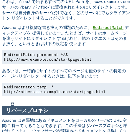
これは、
で始まるすべての URL-Path を、
/foo/
www.example.com
サーバの
が
に置換されたものにリダイレクトします。
/bar/
/foo/
サーバは自分自身のサーバだけでなく、どのサーバにでもクライアン
トを リダイレクトすることができます。
Apache はより複雑な書き換えの問題のために、
デ
RedirectMatch
ィレクティブを 提供しています。たとえば、サイトのホームページ
を違うサイトにリダイレクト するけれど、他のリクエストはそのま
ま扱う、というときは以下の設定を 使います:
RedirectMatch permanent ^/$
http://www.example.com/startpage.html
あるいは、一時的にサイトのすべてのページを他のサイトの特定の
ページへリダイレクトするときは、以下を使います:
RedirectMatch temp .*
http://othersite.example.com/startpage.html
リバースプロキシ
Apache は遠隔地にあるドキュメントをローカルのサーバの URL 空
間に 持ってくることもできます。この手法は
リバースプロキシ
と呼
ばれています。 ウェブサーバが遠隔地のドキュメントを取得してク