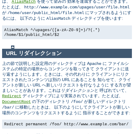
は、
を使って望みの 効果を達成することができます。
AliasMatch
たとえば、
http://www.example.com/upages/user/file.html
が
にマップされるようにす
/home/user/public_html/file.html
るには、 以下のように
ディレクティブを使います:
AliasMatch
AliasMatch ^/upages/([a-zA-Z0-9]+)/?(.*)
/home/$1/public_html/$2
URL リダイレクション
上の節で説明した設定用のディレクティブは Apache に ファイルシ
ステムの特定の場所からコンテンツを取ってきて クライアントに送
り返すようにします。ときには、その代わりに クライアントにリク
エストされたコンテンツは別の URL にあることを 知らせて、クライ
アントが新しい URL へ新しいリクエストを行なうように する方が望
ましいことがあります。これは
リダイレクション
と 呼ばれていて、
ディレクティブにより実装されています。たとえば、
Redirect
の下のディレクトリ
が新しいディレクトリ
DocumentRoot
/foo/
に移動したときは、 以下のようにしてクライアントが新しい
/bar/
場所のコンテンツをリクエストするように 指示することができます:
Redirect permanent /foo/ http://www.example.com/bar/