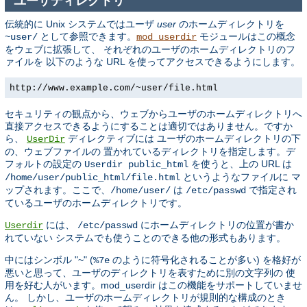
ユーザディレクトリ
伝統的に Unix システムではユーザ
user
のホームディレクトリを
として参照できます。
モジュールはこの概念
~user/
mod_userdir
をウェブに拡張して、 それぞれのユーザのホームディレクトリのフ
ァイルを 以下のような URL を使ってアクセスできるようにします。
http://www.example.com/~user/file.html
セキュリティの観点から、ウェブからユーザのホームディレクトリへ
直接アクセスできるようにすることは適切ではありません。ですか
ら、
ディレクティブには ユーザのホームディレクトリの下
UserDir
の、ウェブファイルの 置かれているディレクトリを指定します。デ
フォルトの設定の
を使うと、上の URL は
Userdir public_html
というようなファイルに マ
/home/user/public_html/file.html
ップされます。ここで、
は
で指定され
/home/user/
/etc/passwd
ているユーザのホームディレクトリです。
には、
にホームディレクトリの位置が書か
Userdir
/etc/passwd
れていない システムでも使うことのできる他の形式もあります。
中にはシンボル "~" (
のように符号化されることが多い) を格好が
%7e
悪いと思って、ユーザのディレクトリを表すために別の文字列の 使
用を好む人がいます。mod_userdir はこの機能をサポートしていませ
ん。 しかし、ユーザのホームディレクトリが規則的な構成のとき