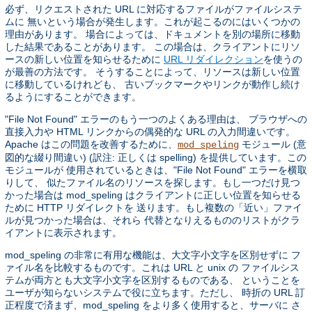
必ず、リクエストされた URL に対応するファイルがファイルシステ
ムに 無いという場合が発生します。これが起こるのにはいくつかの
理由があります。 場合によっては、ドキュメントを別の場所に移動
した結果であることがあります。 この場合は、クライアントにリソ
ースの新しい位置を知らせるために
URL リダイレクション
を使うの
が最善の方法です。 そうすることによって、リソースは新しい位置
に移動しているけれども、 古いブックマークやリンクが動作し続け
るようにすることができます。
"File Not Found" エラーのもう一つのよくある理由は、 ブラウザへの
直接入力や HTML リンクからの偶発的な URL の入力間違いです。
Apache はこの問題を改善するために、
モジュール (意
mod_speling
図的な綴り間違い) (訳注: 正しくは spelling) を提供しています。この
モジュールが 使用されているときは、"File Not Found" エラーを横取
りして、 似たファイル名のリソースを探します。もし一つだけ見つ
かった場合は mod_speling はクライアントに正しい位置を知らせる
ために HTTP リダイレクトを 送ります。もし複数の「近い」ファイ
ルが見つかった場合は、それら 代替となりえるもののリストがクラ
イアントに表示されます。
mod_speling の非常に有用な機能は、大文字小文字を区別せずに フ
ァイル名を比較するものです。これは URL と unix の ファイルシス
テムが両方とも大文字小文字を区別するものである、 ということを
ユーザが知らないシステムで役に立ちます。ただし、 時折の URL 訂
正程度で済まず、mod_speling をより多く使用すると、サーバに さ