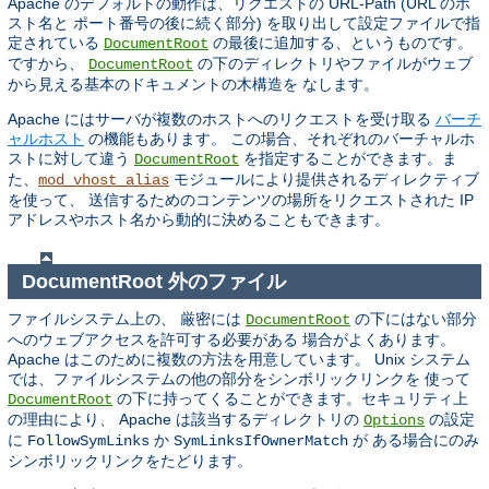
Apache のデフォルトの動作は、リクエストの URL-Path (URL のホ
スト名と ポート番号の後に続く部分) を取り出して設定ファイルで指
定されている
の最後に追加する、というものです。
DocumentRoot
ですから、
の下のディレクトリやファイルがウェブ
DocumentRoot
から見える基本のドキュメントの木構造を なします。
Apache にはサーバが複数のホストへのリクエストを受け取る
バーチ
ャルホスト
の機能もあります。 この場合、それぞれのバーチャルホ
ストに対して違う
を指定することができます。ま
DocumentRoot
た、
モジュールにより提供されるディレクティブ
mod_vhost_alias
を使って、 送信するためのコンテンツの場所をリクエストされた IP
アドレスやホスト名から動的に決めることもできます。
DocumentRoot 外のファイル
ファイルシステム上の、 厳密には
の下にはない部分
DocumentRoot
へのウェブアクセスを許可する必要がある 場合がよくあります。
Apache はこのために複数の方法を用意しています。 Unix システム
では、ファイルシステムの他の部分をシンボリックリンクを 使って
の下に持ってくることができます。セキュリティ上
DocumentRoot
の理由により、 Apache は該当するディレクトリの
の設定
Options
に
か
が ある場合にのみ
FollowSymLinks
SymLinksIfOwnerMatch
シンボリックリンクをたどります。