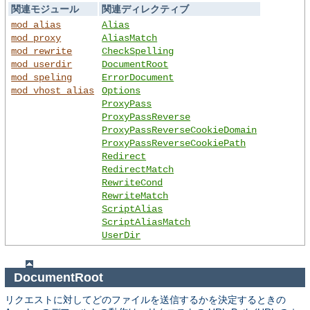
関連モジュール
関連ディレクティブ
mod_alias
Alias
mod_proxy
AliasMatch
mod_rewrite
CheckSpelling
mod_userdir
DocumentRoot
mod_speling
ErrorDocument
mod_vhost_alias
Options
ProxyPass
ProxyPassReverse
ProxyPassReverseCookieDomain
ProxyPassReverseCookiePath
Redirect
RedirectMatch
RewriteCond
RewriteMatch
ScriptAlias
ScriptAliasMatch
UserDir
DocumentRoot
リクエストに対してどのファイルを送信するかを決定するときの