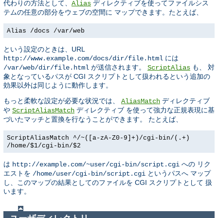
代わりの方法として、
ディレクティブを使ってファイルシス
Alias
テムの任意の部分をウェブの空間に マップできます。たとえば、
Alias /docs /var/web
という設定のときは、URL
には
http://www.example.com/docs/dir/file.html
が送信されます。
も、 対
/var/web/dir/file.html
ScriptAlias
象となっているパスが CGI スクリプトとして扱われるという追加の
効果以外は同じように動作します。
もっと柔軟な設定が必要な状況では、
ディレクティブ
AliasMatch
や
ディレクティブ を使って強力な正規表現に基
ScriptAliasMatch
づいたマッチと置換を行なうことができます。 たとえば、
ScriptAliasMatch ^/~([a-zA-Z0-9]+)/cgi-bin/(.+)
/home/$1/cgi-bin/$2
は
への リク
http://example.com/~user/cgi-bin/script.cgi
エストを
というパスへ マップ
/home/user/cgi-bin/script.cgi
し、このマップの結果としてのファイルを CGI スクリプトとして 扱
います。