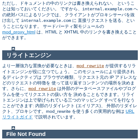
ただし、ドキュメントの中のリンクは書き換えられない、 というこ
とは知っておいてください。 ですから、
へ
internal.example.com
の絶対パスによるリンクでは、 クライアントがプロキシサーバを抜
け出して
に 直接リクエストを送る、とい
internal.example.com
うことになります。 サードパーティ製モジュールの
mod_proxy_html
は、HTML と XHTML 中のリンクを書き換えること
ができます。
リライトエンジン
より一層強力な置換が必要なときは、
が提供するリラ
mod_rewrite
イトエンジンが役に立つでしょう。 このモジュールにより提供され
るディレクティブは ブラウザの種類、リクエスト元の IP アドレスな
どのリクエストの特徴を 使って送り返すコンテンツの場所を決めま
す。さらに、
は外部のデータベースファイルやプログ
mod_rewrite
ラムを使ってリクエストの扱い方を 決めることもできます。リライ
トエンジンは上で挙げられている三つのマッピング すべてを行なう
ことができます: 内部のリダイレクト (エイリアス)、 外部のリダイレ
クト、プロキシです。mod_rewrite を使う多くの実用的な例は
URL
リライトガイド
で説明されています。
File Not Found