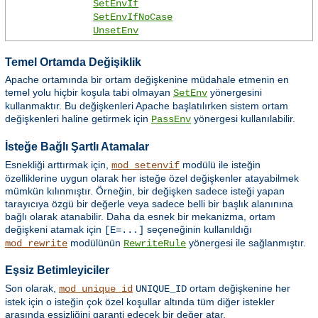
SetEnvIf
SetEnvIfNoCase
UnsetEnv
Temel Ortamda Değişiklik
Apache ortamında bir ortam değişkenine müdahale etmenin en
temel yolu hiçbir koşula tabi olmayan
yönergesini
SetEnv
kullanmaktır. Bu değişkenleri Apache başlatılırken sistem ortam
değişkenleri haline getirmek için
yönergesi kullanılabilir.
PassEnv
İsteğe Bağlı Şartlı Atamalar
Esnekliği arttırmak için,
modülü ile isteğin
mod_setenvif
özelliklerine uygun olarak her isteğe özel değişkenler atayabilmek
mümkün kılınmıştır. Örneğin, bir değişken sadece isteği yapan
tarayıcıya özgü bir değerle veya sadece belli bir başlık alanınına
bağlı olarak atanabilir. Daha da esnek bir mekanizma, ortam
değişkeni atamak için
seçeneğinin kullanıldığı
[E=...]
modülünün
yönergesi ile sağlanmıştır.
mod_rewrite
RewriteRule
Eşsiz Betimleyiciler
Son olarak,
ortam değişkenine her
mod_unique_id
UNIQUE_ID
istek için o isteğin çok özel koşullar altında tüm diğer istekler
arasında eşsizliğini garanti edecek bir değer atar.