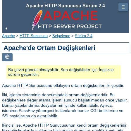
Apache HTTP Sunucusu Sürüm 2.4
☰
Apache
>
HTTP Sunucusu
>
Belgeleme
>
Sürüm 2.4
Apache'de Ortam Değişkenleri
Bu çeviri güncel olmayabilir. Son değişiklikler için İngilizce
sürüm geçerlidir.
Apache HTTP Sunucusunu etkileyen ortam değişkenleri iki çeşittir.
İlki, işletim sisteminin denetimindeki ortam değişkenleridir. Bu
değişkenlere değer atama işlemi sunucu başlatılmadan önce yapılır.
Bunlar yapılandırma dosyalarının içinde kullanılabilir. Ayrıca,
istenirse PassEnv yönergesi kullanılarak bunlar CGI betiklerine ve
SSI sayfalarına da aktarılabilir.
İkincisi ise, Apache HTTP Sunucusunun kendi ortam değişkenleridir.
Bu değişkenlerde saklanan bilgi erişim denetimi, günlük kaydı gibi