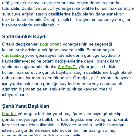
değişkenlerine dayalı olarak sunucuya erişim denetim altında
tutulabilir. Bunlar
yönergesi ile birlikte kullanılmak suretiyle
SetEnvIf
sunucuya erişim isteğin özelliklerine bağlı olarak daha esnek bir
tarzda denetlenebilir. Örneğin, belli bir tarayıcının sunucuya erişimi
bu yönergelerle engellenebilir.
Şartlı Günlük Kaydı
Ortam değişkenleri
yönergesinin
seçeneği
LogFormat
%e
kullanılarak erişim günlüğüne kaydedilebilir. Bundan başka,
yönergesi sayesinde isteklerin günlüğe kaydedilip
CustomLog
kaydedilmeyeceğine ortam değişkenlerine dayalı olarak karar
verilmesi sağlanabilir. Bunlar
yönergesi ile birlikte
SetEnvIf
kullanılmak suretiyle günlük kayıtları isteğin özelliklerine bağlı olarak
daha esnek bir tarzda denetlenebilir. Örneğin,
uzantılı dosyalar
gif
için yapılan isteklerin günlüğe kaydedilmemesi veya sadece alt
ağınızın dışından gelen isteklerin günlüğe kaydedilmesini
isteyebilirsiniz.
Şartlı Yanıt Başlıkları
yönergesi belli bir yanıt başlığının istemciye gönderilip
Header
gönderilmeyeceğine belli bir ortam değişkeninin varlığına bakarak
karar vermek için kullanılabilir. Böylece örneğin, belli bir başlığın
istemciye gönderilmesine istemciden belli bir başlığın alınıp
alınmadığına bağlı olarak karar verilebilir.