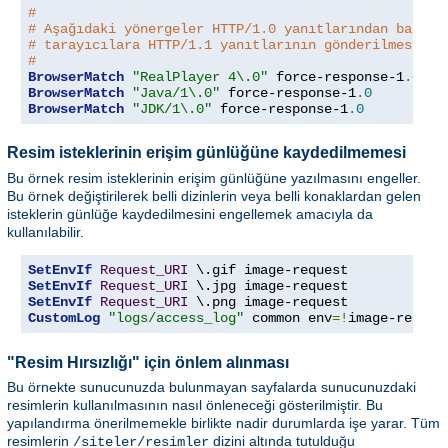
#
# Aşağıdaki yönergeler HTTP/1.0 yanıtlarından başkas
# tarayıcılara HTTP/1.1 yanıtlarının gönderilmesini 
#
BrowserMatch
"RealPlayer 4\.0"
 force-response-1
.
0
BrowserMatch
"Java/1\.0"
 force-response-1
.
0
BrowserMatch
"JDK/1\.0"
 force-response-1
.
0
Resim isteklerinin erişim günlüğüne kaydedilmemesi
Bu örnek resim isteklerinin erişim günlüğüne yazılmasını engeller.
Bu örnek değiştirilerek belli dizinlerin veya belli konaklardan gelen
isteklerin günlüğe kaydedilmesini engellemek amacıyla da
kullanılabilir.
SetEnvIf
Request_URI
SetEnvIf
Request_URI
SetEnvIf
Request_URI
CustomLog
"logs/access_log"
 common env
=!
image-reques
"Resim Hırsızlığı" için önlem alınması
Bu örnekte sunucunuzda bulunmayan sayfalarda sunucunuzdaki
resimlerin kullanılmasının nasıl önleneceği gösterilmiştir. Bu
yapılandırma önerilmemekle birlikte nadir durumlarda işe yarar. Tüm
resimlerin
dizini altında tutulduğu
/siteler/resimler