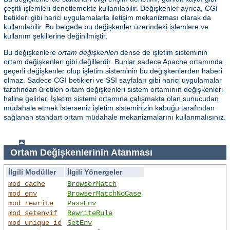
çeşitli işlemleri denetlemekte kullanılabilir. Değişkenler ayrıca, CGI
betikleri gibi harici uygulamalarla iletişim mekanizması olarak da
kullanılabilir. Bu belgede bu değişkenler üzerindeki işlemlere ve
kullanım şekillerine değinilmiştir.
Bu değişkenlere
ortam değişkenleri
dense de işletim sisteminin
ortam değişkenleri gibi değillerdir. Bunlar sadece Apache ortamında
geçerli değişkenler olup işletim sisteminin bu değişkenlerden haberi
olmaz. Sadece CGI betikleri ve SSI sayfaları gibi harici uygulamalar
tarafından üretilen ortam değişkenleri sistem ortamının değişkenleri
haline gelirler. İşletim sistemi ortamına çalışmakta olan sunucudan
müdahale etmek isterseniz işletim sisteminizin kabuğu tarafından
sağlanan standart ortam müdahale mekanizmalarını kullanmalısınız.
Ortam Değişkenlerinin Atanması
İlgili Modüller
İlgili Yönergeler
mod_cache
BrowserMatch
mod_env
BrowserMatchNoCase
mod_rewrite
PassEnv
mod_setenvif
RewriteRule
mod_unique_id
SetEnv