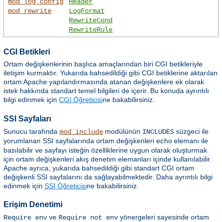
mod_log_config
Header
mod_rewrite
LogFormat
RewriteCond
RewriteRule
CGI Betikleri
Ortam değişkenlerinin başlıca amaçlarından biri CGI betikleriyle
iletişim kurmaktır. Yukarıda bahsedildiği gibi CGI betiklerine aktarılan
ortam Apache yapılandırmasında atanan değişkenlere ek olarak
istek hakkında standart temel bilgileri de içerir. Bu konuda ayrıntılı
bilgi edinmek için
CGI Öğreticisi
ne bakabilirsiniz.
SSI Sayfaları
Sunucu tarafında
modülünün
süzgeci ile
mod_include
INCLUDES
yorumlanan SSI sayfalarında ortam değişkenleri
elemanı ile
echo
basılabilir ve sayfayı isteğin özelliklerine uygun olarak oluşturmak
için ortam değişkenleri akış denetim elemanları içinde kullanılabilir.
Apache ayrıca, yukarıda bahsedildiği gibi standart CGI ortam
değişkenli SSI sayfalarını da sağlayabilmektedir. Daha ayrıntılı bilgi
edinmek için
SSI Öğreticisi
ne bakabilirsiniz.
Erişim Denetimi
ve
yönergeleri sayesinde ortam
Require env
Require not env