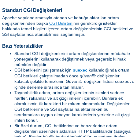
Standart CGI Değişkenleri
Apache yapılandırmasıyla atanan ve kabuğa aktarılan ortam
değişkenlerinden başka
CGI Belirtimi
nin gerektirdiği istekler
hakkında temel bilgileri içeren ortam değişkenlerinin CGI betikleri ve
SSI sayfalarınca atanabilmesi sağlanmıştır.
Bazı Yetersizlikler
Standart CGI değişkenlerini ortam değişkenlerine müdahale
yönergelerini kullanarak değiştirmek veya geçersiz kılmak
mümkün değildir.
CGI betiklerini çalıştırmak için
kullanıldığında ortam,
suexec
CGI betikleri çalıştırılmadan önce
güvenilir
değişkenler
kalacak şekilde temizlenir.
Güvenilir
değişken listesi
suexec.c
içinde derleme sırasında tanımlanır.
Taşınabilirlik adına, ortam değişkenlerinin isimleri sadece
harfler, rakamlar ve alt çizgi imlerini içerebilir. Bunlara ek
olarak ismin ilk karakteri bir rakam olmamalıdır. Değişkenler
CGI betiklerine ve SSI sayfalarına aktarılırken bu
sınırlamalara uygun olmayan karakterlerin yerlerine alt çizgi
imleri konur.
Bir özel durum, CGI betiklerine ve benzerlerine ortam
değişkenleri üzerinden aktarılan HTTP başlıklarıdır (aşağıya
bakın). Bunlar büyük harfe dönüştürülür ve sadece tireler