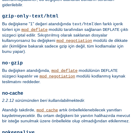
giderilebilir.
gzip-only-text/html
Bu değişkene "1" değeri atandığında
'den farklı içerik
text/html
türleri için
modülü tarafından sağlanan
çıktı
mod_deflate
DEFLATE
süzgeci iptal edilir. Sıkıştırılmış olarak saklanan dosyalar
kullanıyorsanız bu değişkeni
modülü de dikkate
mod_negotiation
alır (kimliğine bakarak sadece gzip için değil, tüm kodlamalar için
bunu yapar).
no-gzip
Bu değişken atandığında,
modülünün
mod_deflate
DEFLATE
süzgeci kapatılır ve
modülü kodlanmış kaynak
mod_negotiation
teslimatını reddeder.
no-cache
2.2.12 sürümünden beri kullanılabilmektedir.
Atandığı takdirde,
artık önbelleklenebilecek yanıtları
mod_cache
kaydetmeyecektir. Bu ortam değişkeni bir yanıtın halihazırda mevcut
bir isteğe sunulmak üzere önbellekte olup olmadığından etkilenmez.
nokeepalive