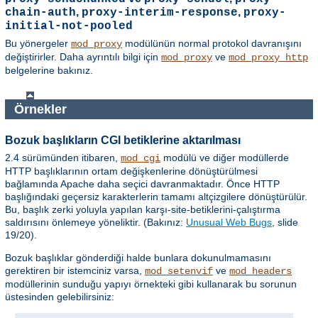
,
,
chain-auth
proxy-interim-response
proxy-
initial-not-pooled
Bu yönergeler
modülünün normal protokol davranışını
mod_proxy
değiştirirler. Daha ayrıntılı bilgi için
ve
mod_proxy
mod_proxy_http
belgelerine bakınız.
Örnekler
Bozuk başlıkların CGI betiklerine aktarılması
2.4 sürümünden itibaren,
modülü ve diğer modüllerde
mod_cgi
HTTP başlıklarının ortam değişkenlerine dönüştürülmesi
bağlamında Apache daha seçici davranmaktadır. Önce HTTP
başlığındaki geçersiz karakterlerin tamamı altçizgilere dönüştürülür.
Bu, başlık zerki yoluyla yapılan karşı-site-betiklerini-çalıştırma
saldırısını önlemeye yöneliktir. (Bakınız:
Unusual Web Bugs
, slide
19/20).
Bozuk başlıklar gönderdiği halde bunlara dokunulmamasını
gerektiren bir istemciniz varsa,
ve
mod_setenvif
mod_headers
modüllerinin sunduğu yapıyı örnekteki gibi kullanarak bu sorunun
üstesinden gelebilirsiniz: