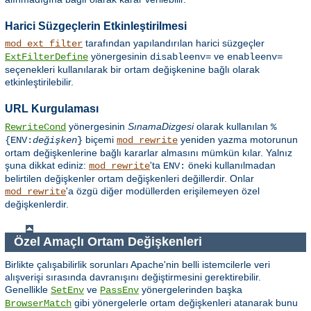
Harici Süzgeçlerin Etkinleştirilmesi
tarafından yapılandırılan harici süzgeçler
mod_ext_filter
yönergesinin
ve
ExtFilterDefine
disableenv=
enableenv=
seçenekleri kullanılarak bir ortam değişkenine bağlı olarak
etkinleştirilebilir.
URL Kurgulaması
yönergesinin
SınamaDizgesi
olarak kullanılan
RewriteCond
%
biçemi
yeniden yazma motorunun
{ENV:
değişken
}
mod_rewrite
ortam değişkenlerine bağlı kararlar almasını mümkün kılar. Yalnız
şuna dikkat ediniz:
'ta
öneki kullanılmadan
mod_rewrite
ENV:
belirtilen değişkenler ortam değişkenleri değillerdir. Onlar
'a özgü diğer modüllerden erişilemeyen özel
mod_rewrite
değişkenlerdir.
Özel Amaçlı Ortam Değişkenleri
Birlikte çalışabilirlik sorunları Apache'nin belli istemcilerle veri
alışverişi sırasında davranışını değiştirmesini gerektirebilir.
Genellikle
ve
yönergelerinden başka
SetEnv
PassEnv
gibi yönergelerle ortam değişkenleri atanarak bunu
BrowserMatch