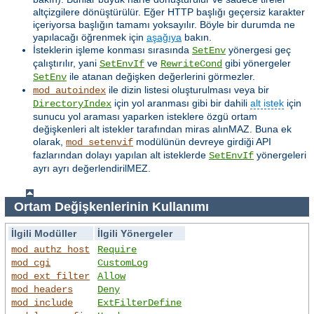
altçizgilere dönüştürülür. Eğer HTTP başlığı geçersiz karakter
içeriyorsa başlığın tamamı yoksayılır. Böyle bir durumda ne
yapılacağı öğrenmek için
aşağıya
bakın.
İsteklerin işleme konması sırasında
yönergesi geç
SetEnv
çalıştırılır, yani
ve
gibi yönergeler
SetEnvIf
RewriteCond
ile atanan değişken değerlerini görmezler.
SetEnv
ile dizin listesi oluşturulması veya bir
mod_autoindex
için yol aranması gibi bir dahili
alt istek
için
DirectoryIndex
sunucu yol araması yaparken isteklere özgü ortam
değişkenleri alt istekler tarafından miras alınMAZ. Buna ek
olarak,
modülünün devreye girdiği API
mod_setenvif
fazlarından dolayı yapılan alt isteklerde
yönergeleri
SetEnvIf
ayrı ayrı değerlendirilMEZ.
Ortam Değişkenlerinin Kullanımı
İlgili Modüller
İlgili Yönergeler
mod_authz_host
Require
mod_cgi
CustomLog
mod_ext_filter
Allow
mod_headers
Deny
mod_include
ExtFilterDefine