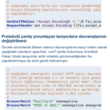
#
# Aşağıdaki satırlarla bir istemcinin gönderdiği boz
# Accept_Encoding başlıklarının istenildiği gibi işl
# sağlanabilir.
#
SetEnvIfNoCase
^
Accept
.
Encoding$
^(.*)
$ fix_accept_e
RequestHeader
 set 
Accept
-
Encoding
%{
fix_accept_encod
Protokolü yanlış yorumlayan tarayıcıların davranışlarının
değiştirilmesi
Önceki sürümlerde bilinen istemci davranışlarına karşı önlem olarak
aşağıdaki satırların
içinde bulunması önerilirdi.
apache2.conf
Fakat, böyle tarayıcılar artık ortalıkta görünmediğinden bu
yapılandırmaya da artık gerek kalmamıştır.
#
# Aşağıdaki yönergeler normal HTTP yanıt davranışını
# İlk yönerge Netscape 2.x ve kendini öyle gösteren 
# kalıcı bağlantıyı (keepalive) iptal eder. İkinci y
# protokolü bozuk olan ve 301/302 durum kodlu yönlen
# kullanıldığında kalıcı bağlantıları gerektiği gibi
# Microsoft Internet Explorer 4.0b2 içindir.
#
BrowserMatch
"Mozilla/2"
BrowserMatch
"MSIE 4\.0b2;"
 nokeepalive downgrade-1
.