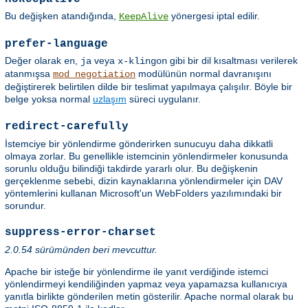
Bu değişken atandığında,
yönergesi iptal edilir.
KeepAlive
prefer-language
Değer olarak
,
veya
gibi bir dil kısaltması verilerek
en
ja
x-klingon
atanmışsa
modülünün normal davranışını
mod_negotiation
değiştirerek belirtilen dilde bir teslimat yapılmaya çalışılır. Böyle bir
belge yoksa normal
uzlaşım
süreci uygulanır.
redirect-carefully
İstemciye bir yönlendirme gönderirken sunucuyu daha dikkatli
olmaya zorlar. Bu genellikle istemcinin yönlendirmeler konusunda
sorunlu olduğu bilindiği takdirde yararlı olur. Bu değişkenin
gerçeklenme sebebi, dizin kaynaklarına yönlendirmeler için DAV
yöntemlerini kullanan Microsoft'un WebFolders yazılımındaki bir
sorundur.
suppress-error-charset
2.0.54 sürümünden beri mevcuttur.
Apache bir isteğe bir yönlendirme ile yanıt verdiğinde istemci
yönlendirmeyi kendiliğinden yapmaz veya yapamazsa kullanıcıya
yanıtla birlikte gönderilen metin gösterilir. Apache normal olarak bu