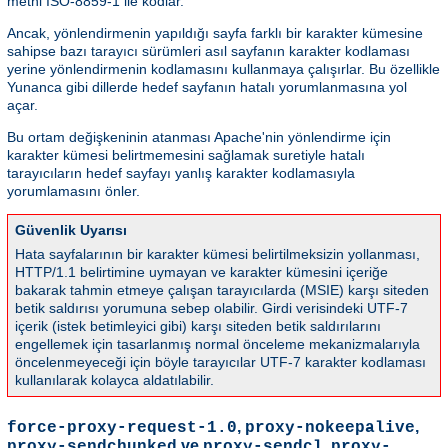
metni ISO-8859-1 ile kodlar.
Ancak, yönlendirmenin yapıldığı sayfa farklı bir karakter kümesine
sahipse bazı tarayıcı sürümleri asıl sayfanın karakter kodlaması
yerine yönlendirmenin kodlamasını kullanmaya çalışırlar. Bu özellikle
Yunanca gibi dillerde hedef sayfanın hatalı yorumlanmasına yol
açar.
Bu ortam değişkeninin atanması Apache'nin yönlendirme için
karakter kümesi belirtmemesini sağlamak suretiyle hatalı
tarayıcıların hedef sayfayı yanlış karakter kodlamasıyla
yorumlamasını önler.
Güvenlik Uyarısı
Hata sayfalarının bir karakter kümesi belirtilmeksizin yollanması,
HTTP/1.1 belirtimine uymayan ve karakter kümesini içeriğe
bakarak tahmin etmeye çalışan tarayıcılarda (MSIE) karşı siteden
betik saldırısı yorumuna sebep olabilir. Girdi verisindeki UTF-7
içerik (istek betimleyici gibi) karşı siteden betik saldırılarını
engellemek için tasarlanmış normal önceleme mekanizmalarıyla
öncelenmeyeceği için böyle tarayıcılar UTF-7 karakter kodlaması
kullanılarak kolayca aldatılabilir.
,
,
force-proxy-request-1.0
proxy-nokeepalive
ve
,
proxy-sendchunked
proxy-sendcl
proxy-