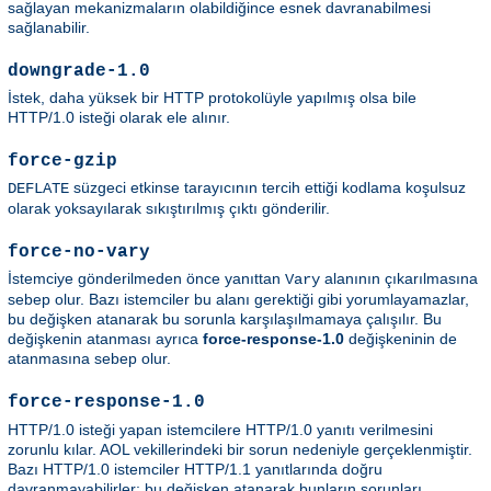
sağlayan mekanizmaların olabildiğince esnek davranabilmesi
sağlanabilir.
downgrade-1.0
İstek, daha yüksek bir HTTP protokolüyle yapılmış olsa bile
HTTP/1.0 isteği olarak ele alınır.
force-gzip
süzgeci etkinse tarayıcının tercih ettiği kodlama koşulsuz
DEFLATE
olarak yoksayılarak sıkıştırılmış çıktı gönderilir.
force-no-vary
İstemciye gönderilmeden önce yanıttan
alanının çıkarılmasına
Vary
sebep olur. Bazı istemciler bu alanı gerektiği gibi yorumlayamazlar,
bu değişken atanarak bu sorunla karşılaşılmamaya çalışılır. Bu
değişkenin atanması ayrıca
force-response-1.0
değişkeninin de
atanmasına sebep olur.
force-response-1.0
HTTP/1.0 isteği yapan istemcilere HTTP/1.0 yanıtı verilmesini
zorunlu kılar. AOL vekillerindeki bir sorun nedeniyle gerçeklenmiştir.
Bazı HTTP/1.0 istemciler HTTP/1.1 yanıtlarında doğru
davranmayabilirler; bu değişken atanarak bunların sorunları