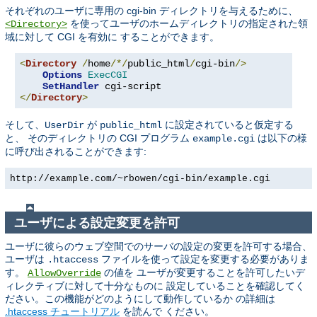
それぞれのユーザに専用の cgi-bin ディレクトリを与えるために、
を使ってユーザのホームディレクトリの指定された領
<Directory>
域に対して CGI を有効に することができます。
<
Directory
/
home
/*/
public_html
/
cgi-bin
/>
Options
ExecCGI
SetHandler
</
Directory
>
そして、
が
に設定されていると仮定する
UserDir
public_html
と、 そのディレクトリの CGI プログラム
は以下の様
example.cgi
に呼び出されることができます:
http://example.com/~rbowen/cgi-bin/example.cgi
ユーザによる設定変更を許可
ユーザに彼らのウェブ空間でのサーバの設定の変更を許可する場合、
ユーザは
ファイルを使って設定を変更する必要がありま
.htaccess
す。
の値を ユーザが変更することを許可したいデ
AllowOverride
ィレクティブに対して十分なものに 設定していることを確認してく
ださい。この機能がどのようにして動作しているか の詳細は
.htaccess チュートリアル
を読んで ください。