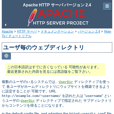
Apache HTTP サーバ バージョン 2.4
☰
Apache
>
HTTP サーバ
>
ドキュメンテーション
>
バージョン 2.4
>
How-
To / チュートリアル
ユーザ毎のウェブディレクトリ
この日本語訳はすでに古くなっている 可能性があります。
最近更新された内容を見るには英語版をご覧下さい。
複数のユーザのいるシステムでは、
ディレクティブを使っ
UserDir
て 各ユーザがホームディレクトリにウェブサイトを構築できるよう
に設定することが 可能です。URL
を訪れた人は "
" とい
http://example.com/~username/
username
うユーザの
ディレクティブで指定された サブディレクトリ
UserDir
からコンテンツを得ることになります。
in the default config file, and adapting the
file
httpd-userdir.conf