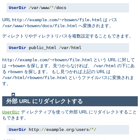
UserDir
/
var
/
www
/*/
docs
URL
は パス
http://example.com/~rbowen/file.html
へ変換されます。
/var/www/rbowen/docs/file.html
ディレクトリやディレクトリパスを複数設定することもできます。
UserDir
 public_html 
/
var
/
html
という URL に対して
http://example.com/~rbowen/file.html
は
を探します。見つからなければ、
の下にあ
~rbowen
/var/html
る
を探します。 もし見つかれば上記の URL は
rbowen
というファイルパスに変換されま
/var/html/rbowen/file.html
す。
外部 URL にリダイレクトする
ディレクティブを使って外部 URL にリダイレクトすること
UserDir
もできます。
UserDir
 http
://
example
.
org
/
users
/*/