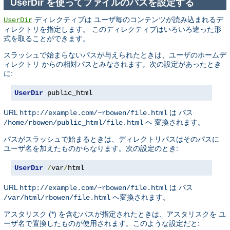
UserDir を使ってファイルのパスを設定する
ディレクティブは ユーザ毎のコンテンツが読み込まれるデ
UserDir
ィレクトリを指定します。 このディレクティブはいろいろ違った形
式を取ることができます。
スラッシュで始まらないパスが与えられたときは、ユーザのホームデ
ィレクトリ からの相対パスとみなされます。次の設定があったとき
に:
UserDir
 public_html
URL
は パス
http://example.com/~rbowen/file.html
へ 変換されます。
/home/rbowen/public_html/file.html
パスがスラッシュで始まるときは、ディレクトリパスはそのパスに
ユーザ名を加えたものからなります。次の設定のとき:
UserDir
/
var
/
html
URL
は パス
http://example.com/~rbowen/file.html
へ変換されます。
/var/html/rbowen/file.html
アスタリスク (*) を含むパスが指定されたときは、アスタリスクを ユ
ーザ名で置換したものが使用されます。このような設定だと: